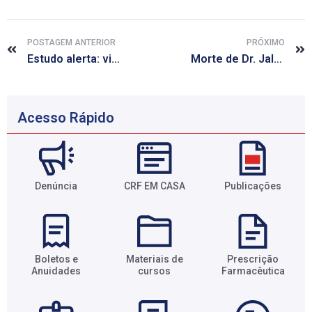
POSTAGEM ANTERIOR
PRÓXIMO
Estudo alerta: vitaminas podem aumentar risco de câncer de pulmão
Morte de Dr. Jaldo encerra ciclo farmacêutico
Acesso Rápido
Denúncia
CRF EM CASA
Publicações
Boletos e
Materiais de
Prescrição
Anuidades​
cursos​
Farmacêutica​