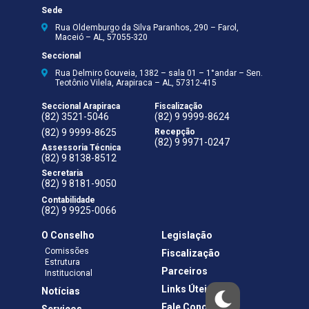
Sede
Rua Oldemburgo da Silva Paranhos, 290 – Farol,
Maceió – AL, 57055-320
Seccional
Rua Delmiro Gouveia, 1382 – sala 01 – 1°andar – Sen.
Teotônio Vilela, Arapiraca – AL, 57312-415
Seccional Arapiraca
Fiscalização
(82) 3521-5046
(82) 9 9999-8624
(82) 9 9999-8625
Recepção
(82) 9 9971-0247
Assessoria Técnica
(82) 9 8138-8512
Secretaria
(82) 9 8181-9050
Contabilidade
(82) 9 9925-0066
O Conselho
Legislação
Comissões
Fiscalização
Estrutura
Parceiros
Institucional
Links Úteis
Notícias
Fale Conosco