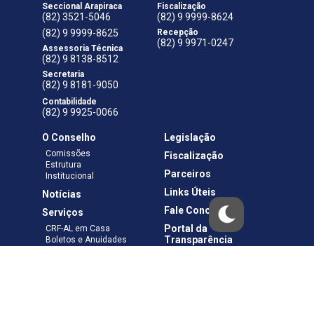
Seccional Arapiraca
Fiscalização
(82) 3521-5046
(82) 9 9999-8624
(82) 9 9999-8625
Recepção
(82) 9 9971-0247
Assessoria Técnica
(82) 9 8138-8512
Secretaria
(82) 9 8181-9050
Contabilidade
(82) 9 9925-0066
O Conselho
Legislação
Comissões
Fiscalização
Estrutura
Parceiros
Institucional
Links Úteis
Notícias
Fale Conosco
Serviços
Portal da
CRF-AL em Casa
Transparência
Boletos e Anuidades
Negociação
Requerimentos
Ouvidoria
Materiais de Cursos
Publicações
Eleições