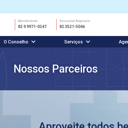
Ir
Atendimento
Seccional Arapiraca
para
82 9 9971-0247
82 3521-5046
o
conteúdo
O Conselho
Serviços
Age
Nossos Parceiros
Aproveite todos be