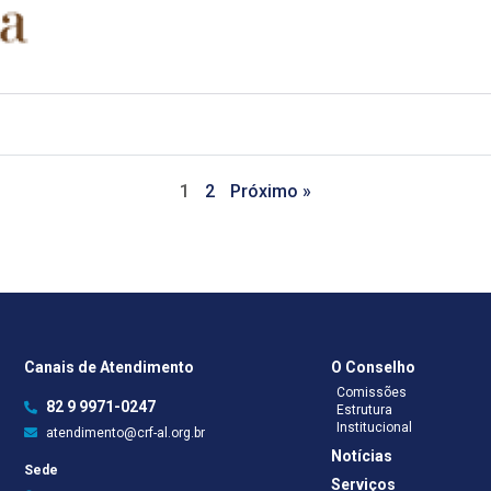
1
2
Próximo »
Canais de Atendimento
O Conselho
Comissões
82 9 9971-0247
Estrutura
Institucional
atendimento@crf-al.org.br
Notícias
Sede
Serviços