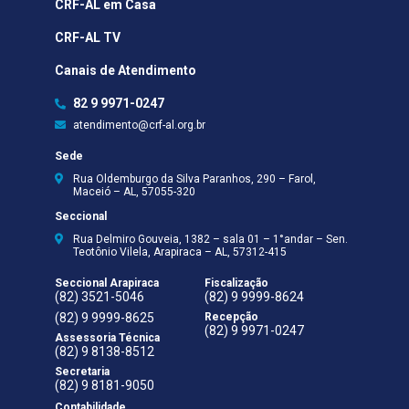
CRF-AL em Casa
CRF-AL TV
Canais de Atendimento
82 9 9971-0247
atendimento@crf-al.org.br
Sede
Rua Oldemburgo da Silva Paranhos, 290 – Farol,
Maceió – AL, 57055-320
Seccional
Rua Delmiro Gouveia, 1382 – sala 01 – 1°andar – Sen.
Teotônio Vilela, Arapiraca – AL, 57312-415
Seccional Arapiraca
Fiscalização
(82) 3521-5046
(82) 9 9999-8624
(82) 9 9999-8625
Recepção
(82) 9 9971-0247
Assessoria Técnica
(82) 9 8138-8512
Secretaria
(82) 9 8181-9050
Contabilidade