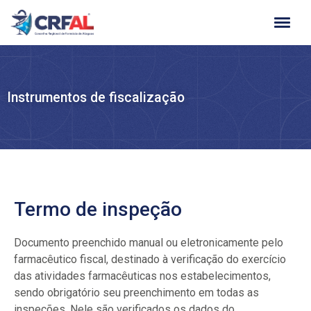
Ir
para
o
conteúdo
Instrumentos de fiscalização
Termo de inspeção
Documento preenchido manual ou eletronicamente pelo
farmacêutico fiscal, destinado à verificação do exercício
das atividades farmacêuticas nos estabelecimentos,
sendo obrigatório seu preenchimento em todas as
inspeções. Nele são verificados os dados do