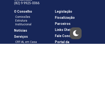
(82) 9 9925-0066
O Conselho
Legislação
Comissões
Fiscalização
Estrutura
Parceiros
Institucional
Links Úteis
Notícias
Fale Conosco
Serviços
Portal da
CRF-AL em Casa
Transparência
Boletos e Anuidades
Negociação
Requerimentos
Ouvidoria
Materiais de Cursos
Publicações
Eleições
Política de Privacidade
Termos de Uso