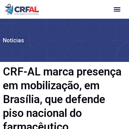
Ir
para
o
conteúdo
Notícias
CRF-AL marca presença
em mobilização, em
Brasília, que defende
piso nacional do
farmacêutico