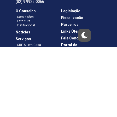
(82) 9 9925-0066
O Conselho
Legislação
Comissões
Fiscalização
Estrutura
Parceiros
Institucional
Links Úteis
Notícias
Fale Conosco
Serviços
Portal da
CRF-AL em Casa
Transparência
Boletos e Anuidades
Negociação
Requerimentos
Ouvidoria
Materiais de Cursos
Publicações
Eleições
Política de Privacidade
Termos de Uso