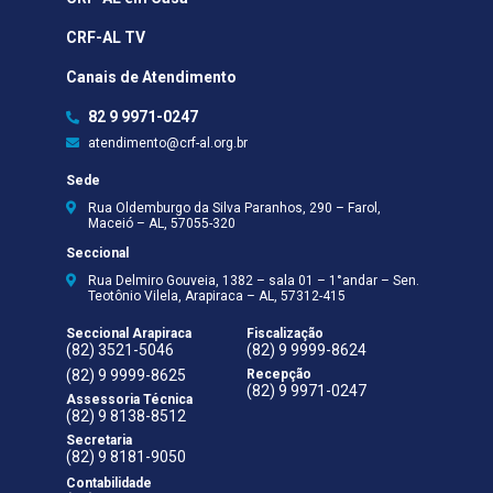
CRF-AL TV
Canais de Atendimento
82 9 9971-0247
atendimento@crf-al.org.br
Sede
Rua Oldemburgo da Silva Paranhos, 290 – Farol,
Maceió – AL, 57055-320
Seccional
Rua Delmiro Gouveia, 1382 – sala 01 – 1°andar – Sen.
Teotônio Vilela, Arapiraca – AL, 57312-415
Seccional Arapiraca
Fiscalização
(82) 3521-5046
(82) 9 9999-8624
(82) 9 9999-8625
Recepção
(82) 9 9971-0247
Assessoria Técnica
(82) 9 8138-8512
Secretaria
(82) 9 8181-9050
Contabilidade