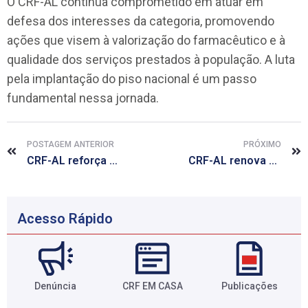
O CRF-AL continua comprometido em atuar em
defesa dos interesses da categoria, promovendo
ações que visem à valorização do farmacêutico e à
qualidade dos serviços prestados à população. A luta
pela implantação do piso nacional é um passo
fundamental nessa jornada.
POSTAGEM ANTERIOR
PRÓXIMO
CRF-AL reforça importância do farmacêutico em nova resolução da Anvisa sobre medicamentos à base de Cannabis
CRF-AL renova parceria com CRF-SP e garante continuidade do acesso gratuito à Academia Virtual de Farmácia
Acesso Rápido
Denúncia
CRF EM CASA
Publicações