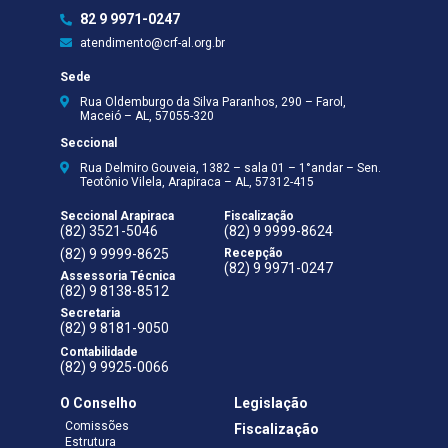
82 9 9971-0247
atendimento@crf-al.org.br
Sede
Rua Oldemburgo da Silva Paranhos, 290 – Farol,
Maceió – AL, 57055-320
Seccional
Rua Delmiro Gouveia, 1382 – sala 01 – 1°andar – Sen.
Teotônio Vilela, Arapiraca – AL, 57312-415
Seccional Arapiraca
Fiscalização
(82) 3521-5046
(82) 9 9999-8624
(82) 9 9999-8625
Recepção
(82) 9 9971-0247
Assessoria Técnica
(82) 9 8138-8512
Secretaria
(82) 9 8181-9050
Contabilidade
(82) 9 9925-0066
O Conselho
Legislação
Comissões
Fiscalização
Estrutura