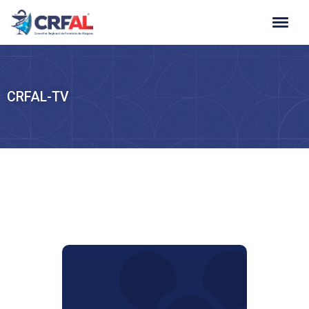
Ir
para
o
conteúdo
CRFAL-TV