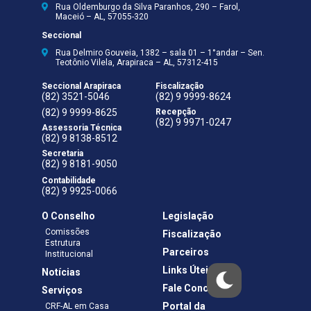
Rua Oldemburgo da Silva Paranhos, 290 – Farol,
Maceió – AL, 57055-320
Seccional
Rua Delmiro Gouveia, 1382 – sala 01 – 1°andar – Sen.
Teotônio Vilela, Arapiraca – AL, 57312-415
Seccional Arapiraca
Fiscalização
(82) 3521-5046
(82) 9 9999-8624
(82) 9 9999-8625
Recepção
(82) 9 9971-0247
Assessoria Técnica
(82) 9 8138-8512
Secretaria
(82) 9 8181-9050
Contabilidade
(82) 9 9925-0066
O Conselho
Legislação
Comissões
Fiscalização
Estrutura
Parceiros
Institucional
Links Úteis
Notícias
Fale Conosco
Serviços
Portal da
CRF-AL em Casa