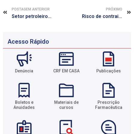
POSTAGEM ANTERIOR
PRÓXIMO
Setor petroleiro do país deve investir R$ 30 bi em pesquisa científica
Risco de contrair hepatite C por via sexual é maior do que se pensava
Acesso Rápido
Denúncia
CRF EM CASA
Publicações
Boletos e
Materiais de
Prescrição
Anuidades​
cursos​
Farmacêutica​