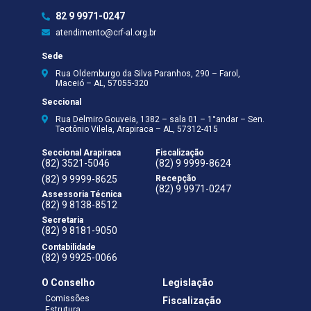
82 9 9971-0247
atendimento@crf-al.org.br
Sede
Rua Oldemburgo da Silva Paranhos, 290 – Farol,
Maceió – AL, 57055-320
Seccional
Rua Delmiro Gouveia, 1382 – sala 01 – 1°andar – Sen.
Teotônio Vilela, Arapiraca – AL, 57312-415
Seccional Arapiraca
Fiscalização
(82) 3521-5046
(82) 9 9999-8624
(82) 9 9999-8625
Recepção
(82) 9 9971-0247
Assessoria Técnica
(82) 9 8138-8512
Secretaria
(82) 9 8181-9050
Contabilidade
(82) 9 9925-0066
O Conselho
Legislação
Comissões
Fiscalização
Estrutura