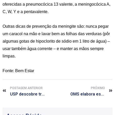
oferecidas a pneumocócica 13 valente, a meningocócica A,
C, W, Y e a pentavalente.
Outras dicas de prevenção da meningite são: nunca pegar
um caracol na mão e lavar bem as folhas das verduras (pôr
algumas gotas de hipoclorito de sódio em 1 litro de água) –
usar também água corrente – e manter as mãos sempre
limpas.
Fonte: Bem Estar
POSTAGEM ANTERIOR
PRÓXIMO
USP descobre tratamento mais eficaz para doença de Chagas
OMS elabora estratégia contra o ebola para os próximos 6 a 9 meses