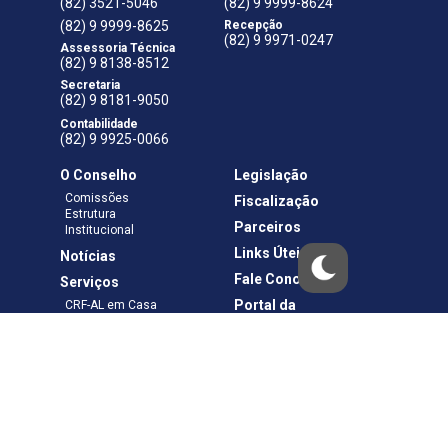
(82) 3521-5046
(82) 9 9999-8624
(82) 9 9999-8625
Recepção
(82) 9 9971-0247
Assessoria Técnica
(82) 9 8138-8512
Secretaria
(82) 9 8181-9050
Contabilidade
(82) 9 9925-0066
O Conselho
Legislação
Comissões
Fiscalização
Estrutura
Parceiros
Institucional
Links Úteis
Notícias
Fale Conosco
Serviços
Portal da
CRF-AL em Casa
Transparência
Boletos e Anuidades
Negociação
Requerimentos
Ouvidoria
Materiais de Cursos
Publicações
Eleições