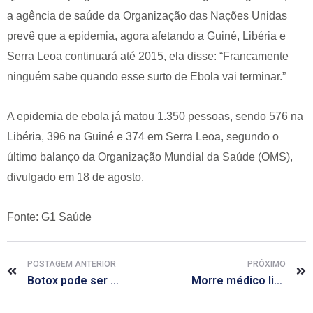
a agência de saúde da Organização das Nações Unidas
prevê que a epidemia, agora afetando a Guiné, Libéria e
Serra Leoa continuará até 2015, ela disse: “Francamente
ninguém sabe quando esse surto de Ebola vai terminar.”
A epidemia de ebola já matou 1.350 pessoas, sendo 576 na
Libéria, 396 na Guiné e 374 em Serra Leoa, segundo o
último balanço da Organização Mundial da Saúde (OMS),
divulgado em 18 de agosto.
Fonte: G1 Saúde
POSTAGEM ANTERIOR
PRÓXIMO
Botox pode ser usado para tratar câncer de estômago, sugere estudo
Morre médico liberiano com ebola tratado com soro experimental ZMapp