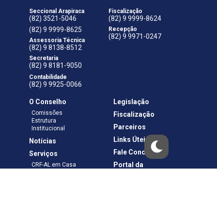
Seccional Arapiraca
Fiscalização
(82) 3521-5046
(82) 9 9999-8624
(82) 9 9999-8625
Recepção
(82) 9 9971-0247
Assessoria Técnica
(82) 9 8138-8512
Secretaria
(82) 9 8181-9050
Contabilidade
(82) 9 9925-0066
O Conselho
Legislação
Comissões
Fiscalização
Estrutura
Parceiros
Institucional
Links Úteis
Notícias
Fale Conosco
Serviços
Portal da
CRF-AL em Casa
Transparência
Boletos e Anuidades
Negociação
Requerimentos
Ouvidoria
Materiais de Cursos
Publicações