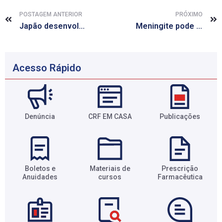
POSTAGEM ANTERIOR
PRÓXIMO
Japão desenvolve exame de sangue para detectar 13 tipos de câncer
Meningite pode ser causada por bactérias, vírus, fungos e parasitas
Acesso Rápido
Denúncia
CRF EM CASA
Publicações
Boletos e
Materiais de
Prescrição
Anuidades​
cursos​
Farmacêutica​