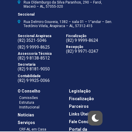
Rua Oldemburgo da Silva Paranhos, 290 – Farol,
Maceió – AL, 57055-320
Seccional
Rua Delmiro Gouveia, 1382 – sala 01 – 1°andar – Sen.
Teotônio Vilela, Arapiraca – AL, 57312-415
Seccional Arapiraca
Fiscalização
(82) 3521-5046
(82) 9 9999-8624
(82) 9 9999-8625
Recepção
(82) 9 9971-0247
Assessoria Técnica
(82) 9 8138-8512
Secretaria
(82) 9 8181-9050
Contabilidade
(82) 9 9925-0066
O Conselho
Legislação
Comissões
Fiscalização
Estrutura
Parceiros
Institucional
Links Úteis
Notícias
Fale Conosco
Serviços
Portal da
CRF-AL em Casa