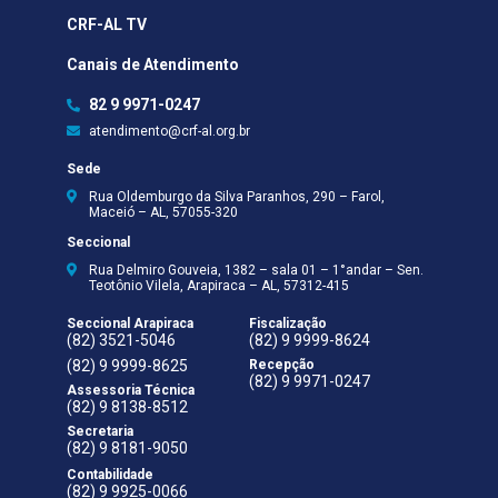
CRF-AL TV
Canais de Atendimento
82 9 9971-0247
atendimento@crf-al.org.br
Sede
Rua Oldemburgo da Silva Paranhos, 290 – Farol,
Maceió – AL, 57055-320
Seccional
Rua Delmiro Gouveia, 1382 – sala 01 – 1°andar – Sen.
Teotônio Vilela, Arapiraca – AL, 57312-415
Seccional Arapiraca
Fiscalização
(82) 3521-5046
(82) 9 9999-8624
(82) 9 9999-8625
Recepção
(82) 9 9971-0247
Assessoria Técnica
(82) 9 8138-8512
Secretaria
(82) 9 8181-9050
Contabilidade
(82) 9 9925-0066