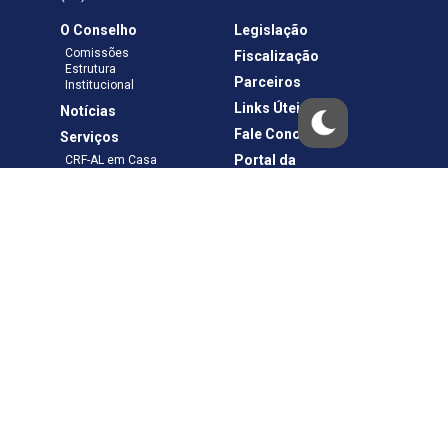
O Conselho
Legislação
Comissões
Fiscalização
Estrutura
Parceiros
Institucional
Links Úteis
Notícias
Fale Conosco
Serviços
Portal da
CRF-AL em Casa
Transparência
Boletos e Anuidades
Negociação
Requerimentos
Ouvidoria
Materiais de Cursos
Publicações
Eleições
Política de Privacidade
Termos de Uso
Copyright © – CRF-AL. Todos os direitos reservados.