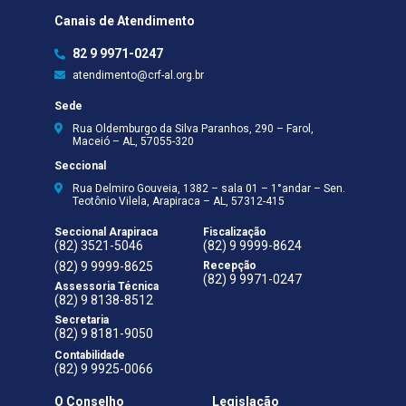
Canais de Atendimento
82 9 9971-0247
atendimento@crf-al.org.br
Sede
Rua Oldemburgo da Silva Paranhos, 290 – Farol,
Maceió – AL, 57055-320
Seccional
Rua Delmiro Gouveia, 1382 – sala 01 – 1°andar – Sen.
Teotônio Vilela, Arapiraca – AL, 57312-415
Seccional Arapiraca
Fiscalização
(82) 3521-5046
(82) 9 9999-8624
(82) 9 9999-8625
Recepção
(82) 9 9971-0247
Assessoria Técnica
(82) 9 8138-8512
Secretaria
(82) 9 8181-9050
Contabilidade
(82) 9 9925-0066
O Conselho
Legislação