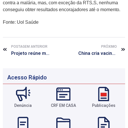
contra a malária, mas, com exceção da RTS,S, nenhuma
conseguiu obter resultados encorajadores até o momento.
Fonte: Uol Saúde
POSTAGEM ANTERIOR
PRÓXIMO
Projeto reúne médicos e outros profissionais da saúde dispostos a doar horas de trabalho
China cria vacina para combater encefalite japonesa, afirma OMS
Acesso Rápido
Denúncia
CRF EM CASA
Publicações