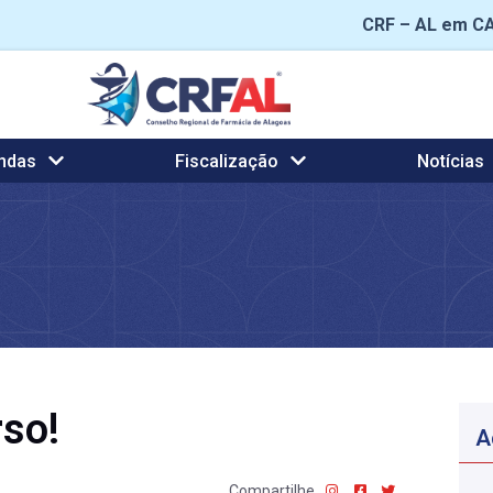
CRF – AL em C
ndas
Fiscalização
Notícias
so!
A
Compartilhe