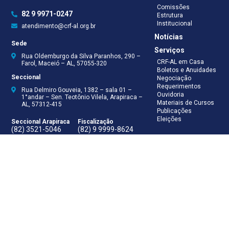
Comissões
82 9 9971-0247
Estrutura
Institucional
atendimento@crf-al.org.br
Notícias
Sede
Serviços
Rua Oldemburgo da Silva Paranhos, 290 –
CRF-AL em Casa
Farol, Maceió – AL, 57055-320
Boletos e Anuidades
Seccional
Negociação
Requerimentos
Rua Delmiro Gouveia, 1382 – sala 01 –
Ouvidoria
1°andar – Sen. Teotônio Vilela, Arapiraca –
Materiais de Cursos
AL, 57312-415
Publicações
Eleições
Seccional Arapiraca
Fiscalização
(82) 3521-5046
(82) 9 9999-8624
(82) 9 9999-8625
Recepção
(82) 9 9971-0247
Assessoria Técnica
(82) 9 8138-8512
Secretaria
(82) 9 8181-9050
Contabilidade
(82) 9 9925-0066