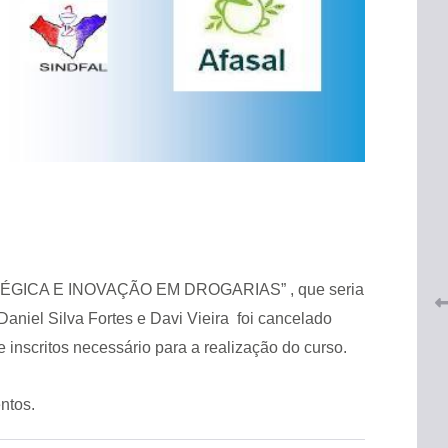
 do
CRF-AL renova parceria com
lução
CRF-SP e garante continuidade
tos à
do acesso gratuito à Academia
Virtual de Farmácia
ÉGICA E INOVAÇÃO EM DROGARIAS” , que seria
26 de maio de 2026
Daniel Silva Fortes e Davi Vieira foi cancelado
inscritos necessário para a realização do curso.
ntos.