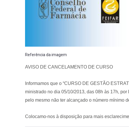
CRF-AL reforça importância
Referência da imagem
farmacêutico em nova reso
da Anvisa sobre medicamen
AVISO DE CANCELAMENTO DE CURSO
base de Cannabis
29 de janeiro de 2026
Informamos que o “CURSO DE GESTÃO ESTRAT
ministrado no dia 05/10/2013, das 08h às 17h, por 
pelo mesmo não ter alcançado o número mínimo de 
Colocamo-nos à disposição para mais esclarecime