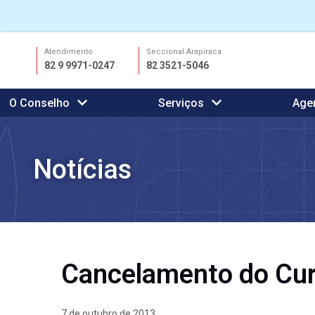
Ir
Atendimento
Seccional Arapiraca
para
82 9 9971-0247
82 3521-5046
o
conteúdo
O Conselho
Serviços
Age
Notícias
Cancelamento do Cur
7 de outubro de 2013