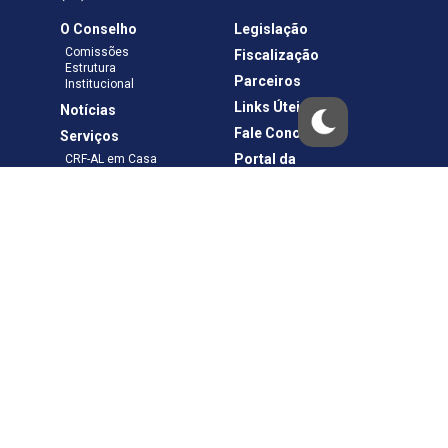
O Conselho
Legislação
Comissões
Fiscalização
Estrutura
Parceiros
Institucional
Links Úteis
Notícias
Fale Conosco
Serviços
Portal da
CRF-AL em Casa
Transparência
Boletos e Anuidades
Negociação
Requerimentos
Ouvidoria
Materiais de Cursos
Publicações
Eleições
Política de Privacidade
Termos de Uso
Copyright © – CRF-AL. Todos os direitos reservados.