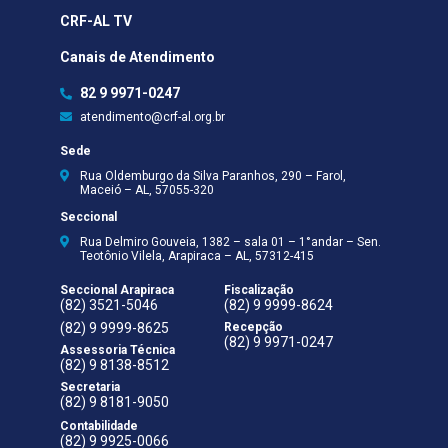
CRF-AL TV
Canais de Atendimento
82 9 9971-0247
atendimento@crf-al.org.br
Sede
Rua Oldemburgo da Silva Paranhos, 290 – Farol,
Maceió – AL, 57055-320
Seccional
Rua Delmiro Gouveia, 1382 – sala 01 – 1°andar – Sen.
Teotônio Vilela, Arapiraca – AL, 57312-415
Seccional Arapiraca
Fiscalização
(82) 3521-5046
(82) 9 9999-8624
(82) 9 9999-8625
Recepção
(82) 9 9971-0247
Assessoria Técnica
(82) 9 8138-8512
Secretaria
(82) 9 8181-9050
Contabilidade
(82) 9 9925-0066