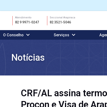
Ir
Atendimento
Seccional Arapiraca
para
82 9 9971-0247
82 3521-5046
o
conteúdo
O Conselho
Serviços
Age
Notícias
CRF/AL assina termo
Procon e Visa de Ara