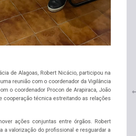
 do
CRF-AL renova parceria com
lução
CRF-SP e garante continuidade
tos à
do acesso gratuito à Academia
ia de Alagoas, Robert Nicácio, participou na
Virtual de Farmácia
 uma reunião com o coordenador da Vigilância
 com o coordenador Procon de Arapiraca, João
26 de maio de 2026
e cooperação técnica estreitando as relações
over ações conjuntas entre órgãos. Robert
 a valorização do profissional e resguardar a