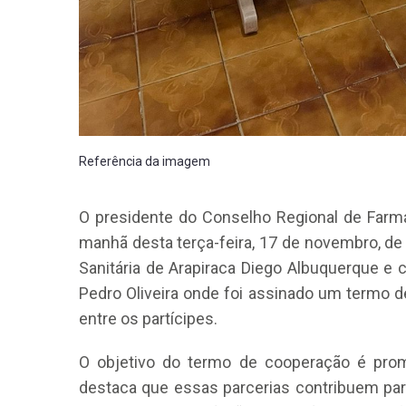
Referência da imagem
CRF-AL reforça importância
farmacêutico em nova reso
da Anvisa sobre medicamen
O presidente do Conselho Regional de Farmác
base de Cannabis
manhã desta terça-feira, 17 de novembro, de
29 de janeiro de 2026
Sanitária de Arapiraca Diego Albuquerque e
Pedro Oliveira onde foi assinado um termo d
entre os partícipes.
O objetivo do termo de cooperação é prom
destaca que essas parcerias contribuem para