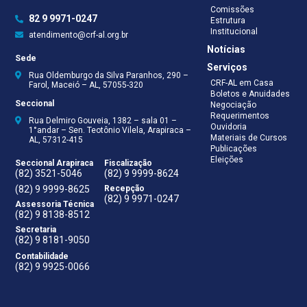
Comissões
82 9 9971-0247
Estrutura
Institucional
atendimento@crf-al.org.br
Notícias
Sede
Serviços
Rua Oldemburgo da Silva Paranhos, 290 –
CRF-AL em Casa
Farol, Maceió – AL, 57055-320
Boletos e Anuidades
Seccional
Negociação
Requerimentos
Rua Delmiro Gouveia, 1382 – sala 01 –
Ouvidoria
1°andar – Sen. Teotônio Vilela, Arapiraca –
Materiais de Cursos
AL, 57312-415
Publicações
Eleições
Seccional Arapiraca
Fiscalização
(82) 3521-5046
(82) 9 9999-8624
(82) 9 9999-8625
Recepção
(82) 9 9971-0247
Assessoria Técnica
(82) 9 8138-8512
Secretaria
(82) 9 8181-9050
Contabilidade
(82) 9 9925-0066