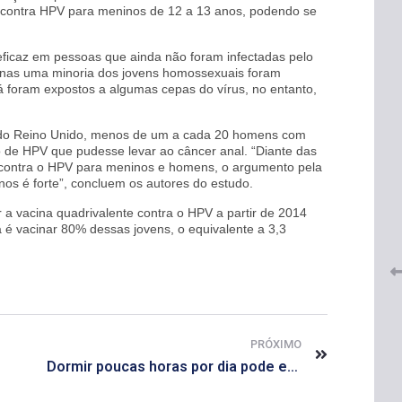
o contra HPV para meninos de 12 a 13 anos, podendo se
eficaz em pessoas que ainda não foram infectadas pelo
enas uma minoria dos jovens homossexuais foram
á foram expostos a algumas cepas do vírus, no entanto,
 do Reino Unido, menos de um a cada 20 homens com
 de HPV que pudesse levar ao câncer anal. “Diante das
 do
l contra o HPV para meninos e homens, o argumento pela
CRF-AL renova parceria com
lução
os é forte”, concluem os autores do estudo.
CRF-SP e garante continuidade
tos à
do acesso gratuito à Academia
 a vacina quadrivalente contra o HPV a partir de 2014
Virtual de Farmácia
 é vacinar 80% dessas jovens, o equivalente a 3,3
26 de maio de 2026
PRÓXIMO
Dormir poucas horas por dia pode encurtar tempo de vida