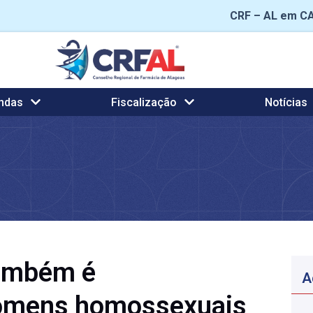
CRF – AL em C
ndas
Fiscalização
Notícias
também é
A
omens homossexuais