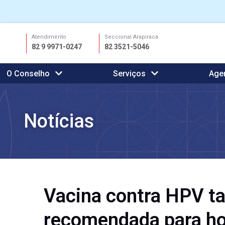
Ir
Atendimento
Seccional Arapiraca
para
82 9 9971-0247
82 3521-5046
o
conteúdo
O Conselho
Serviços
Age
Notícias
Vacina contra HPV 
recomendada para h