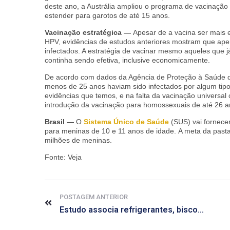
deste ano, a Austrália ampliou o programa de vacinaçã
estender para garotos de até 15 anos.
Vacinação estratégica —
Apesar de a vacina ser mais 
HPV, evidências de estudos anteriores mostram que ap
infectados. A estratégia de vacinar mesmo aqueles que j
continha sendo efetiva, inclusive economicamente.
De acordo com dados da Agência de Proteção à Saúde
menos de 25 anos haviam sido infectados por algum tipo
CRF-AL reforça importância
evidências que temos, e na falta da vacinação universa
farmacêutico em nova reso
introdução da vacinação para homossexuais de até 26 an
da Anvisa sobre medicamen
Brasil —
O
Sistema Único de Saúde
(SUS) vai fornecer
base de Cannabis
para meninas de 10 e 11 anos de idade. A meta da pasta
milhões de meninas.
29 de janeiro de 2026
Fonte: Veja
POSTAGEM ANTERIOR
Estudo associa refrigerantes, biscoitos e salgadinhos ao câncer intestinal