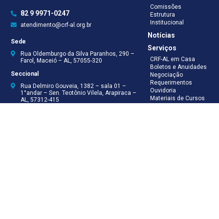
Comissões
82 9 9971-0247
Estrutura
Institucional
atendimento@crf-al.org.br
Notícias
Sede
Serviços
Rua Oldemburgo da Silva Paranhos, 290 –
CRF-AL em Casa
Farol, Maceió – AL, 57055-320
Boletos e Anuidades
Seccional
Negociação
Requerimentos
Rua Delmiro Gouveia, 1382 – sala 01 –
Ouvidoria
1°andar – Sen. Teotônio Vilela, Arapiraca –
Materiais de Cursos
AL, 57312-415
Publicações
Eleições
Seccional Arapiraca
Fiscalização
(82) 3521-5046
(82) 9 9999-8624
(82) 9 9999-8625
Recepção
(82) 9 9971-0247
Assessoria Técnica
(82) 9 8138-8512
Secretaria
(82) 9 8181-9050
Contabilidade
(82) 9 9925-0066