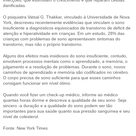
infecções, que estimulam o crescimento e que reparam células
danificadas.
O psiquiatra Vatsal G. Thakkar, vinculado à Universidade de Nova
York, descreveu recentemente evidências que vinculam o sono
insuficiente a diagnósticos equivocados de transtorno de deficit de
atenção e hiperatividade em crianças. Em um estudo, 28% das
crianças com problemas de sono apresentavam sintomas do
transtorno, mas não o próprio transtorno.
Alguns dos efeitos mais insidiosos do sono insuficiente, contudo,
envolvem processos mentais como o aprendizado, a memória, o
julgamento e a resolução de problemas. Durante o sono, novos
caminhos de aprendizado e memória são codificados no cérebro.
O corpo precisa de sono suficiente para que esses caminhos
consigam funcionar em nível ótimo.
Quando você fizer um check-up médico, informe ao médico
quantas horas dorme e descreva a qualidade de seu sono. Seja
sincero -a duração e a qualidade do sono podem ser tão
importantes para sua saúde quanto sua pressão sanguínea e seu
nível de colesterol.
Fonte: New York Times