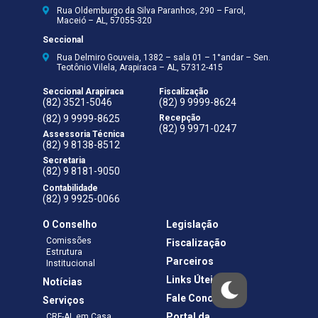
Rua Oldemburgo da Silva Paranhos, 290 – Farol,
Maceió – AL, 57055-320
Seccional
Rua Delmiro Gouveia, 1382 – sala 01 – 1°andar – Sen.
Teotônio Vilela, Arapiraca – AL, 57312-415
Seccional Arapiraca
Fiscalização
(82) 3521-5046
(82) 9 9999-8624
(82) 9 9999-8625
Recepção
(82) 9 9971-0247
Assessoria Técnica
(82) 9 8138-8512
Secretaria
(82) 9 8181-9050
Contabilidade
(82) 9 9925-0066
O Conselho
Legislação
Comissões
Fiscalização
Estrutura
Parceiros
Institucional
Links Úteis
Notícias
Fale Conosco
Serviços
Portal da
CRF-AL em Casa