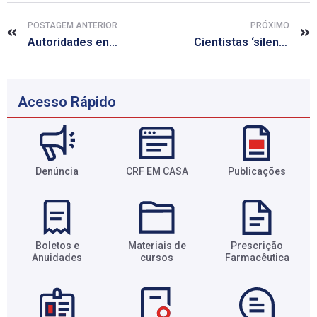
POSTAGEM ANTERIOR
PRÓXIMO
Autoridades encontram arsênico em erva medicinal vendida na Suécia
Cientistas ‘silenciam’ cromossomo que causa síndrome de Down
Acesso Rápido
Denúncia
CRF EM CASA
Publicações
Boletos e
Materiais de
Prescrição
Anuidades​
cursos​
Farmacêutica​