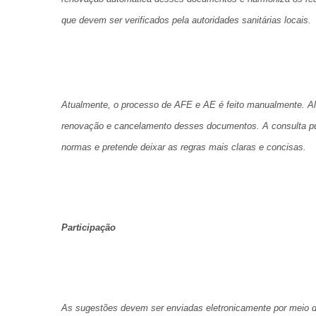
que devem ser verificados pela autoridades sanitárias locais.
Atualmente, o processo de AFE e AE é feito manualmente. Al
renovação e cancelamento desses documentos. A consulta púb
CRF-AL reforça importância
farmacêutico em nova reso
normas e pretende deixar as regras mais claras e concisas.
da Anvisa sobre medicamen
base de Cannabis
29 de janeiro de 2026
Participação
As sugestões devem ser enviadas eletronicamente por meio do