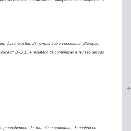
ém disso, existem 27 normas sobre concessão, alteração,
lica nº 20/2013 é resultado da compilação e revisão dessas
 do
CRF-AL renova parceria com
lução
CRF-SP e garante continuidade
tos à
do acesso gratuito à Academia
Virtual de Farmácia
26 de maio de 2026
 preenchimento de formulário específico, disponível no