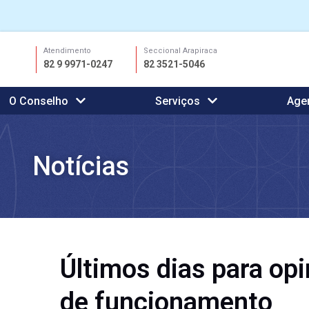
Ir
Atendimento
Seccional Arapiraca
para
82 9 9971-0247
82 3521-5046
o
conteúdo
O Conselho
Serviços
Age
Notícias
Últimos dias para op
de funcionamento