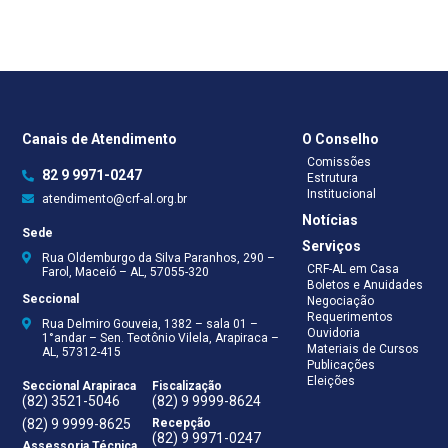
Canais de Atendimento
O Conselho
Comissões
82 9 9971-0247
Estrutura
Institucional
atendimento@crf-al.org.br
Notícias
Sede
Serviços
Rua Oldemburgo da Silva Paranhos, 290 –
CRF-AL em Casa
Farol, Maceió – AL, 57055-320
Boletos e Anuidades
Seccional
Negociação
Requerimentos
Rua Delmiro Gouveia, 1382 – sala 01 –
Ouvidoria
1°andar – Sen. Teotônio Vilela, Arapiraca –
Materiais de Cursos
AL, 57312-415
Publicações
Eleições
Seccional Arapiraca
Fiscalização
(82) 3521-5046
(82) 9 9999-8624
(82) 9 9999-8625
Recepção
(82) 9 9971-0247
Assessoria Técnica