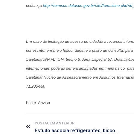
endereço:
http://formsus.datasus.gov.br/site/formulario.php?i
Em caso de limitação de acesso do cidadão a recursos inform
por escrito, em meio físico, durante o prazo de consulta, par
Sanitária/UNAFE, SIA trecho 5, Área Especial 57, Brasília-D
internacionais poderão ser encaminhadas em meio físico, para
Sanitária/ Núcleo de Assessoramento em Assuntos Internaciona
71.205-050
Fonte: Anvisa
POSTAGEM ANTERIOR
Estudo associa refrigerantes, biscoitos e salgadinhos ao câncer intestinal