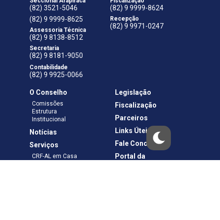
Seccional Arapiraca
Fiscalização
(82) 3521-5046
(82) 9 9999-8624
(82) 9 9999-8625
Recepção
(82) 9 9971-0247
Assessoria Técnica
(82) 9 8138-8512
Secretaria
(82) 9 8181-9050
Contabilidade
(82) 9 9925-0066
O Conselho
Legislação
Comissões
Fiscalização
Estrutura
Parceiros
Institucional
Links Úteis
Notícias
Fale Conosco
Serviços
Portal da
CRF-AL em Casa
Transparência
Boletos e Anuidades
Negociação
Requerimentos
Ouvidoria
Materiais de Cursos
Publicações
Eleições