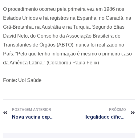
O procedimento ocorreu pela primeira vez em 1986 nos
Estados Unidos e há registros na Espanha, no Canadá, na
Grã-Bretanha, na Austrália e na Turquia. Segundo Elias
David Neto, do Conselho da Associação Brasileira de
Transplantes de Órgãos (ABTO), nunca foi realizado no
País. “Pelo que tenho informação é mesmo o primeiro caso
da América Latina.” (Colaborou Paula Felix)
Fonte: Uol Saúde
POSTAGEM ANTERIOR
PRÓXIMO
Nova vacina experimental contra Ebola é eficaz em macacos
Ilegalidade dificulta pesquisas sobre maconha medicinal, diz pesquisador