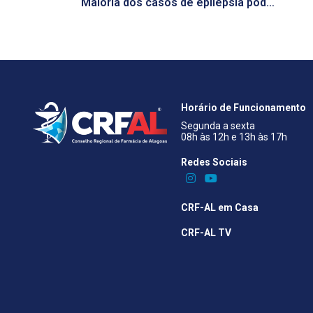
Maioria dos casos de epilepsia pode ser controlada com medicação
Horário de Funcionamento
Segunda a sexta
08h às 12h e 13h às 17h
Redes Sociais​
CRF-AL em Casa
CRF-AL TV