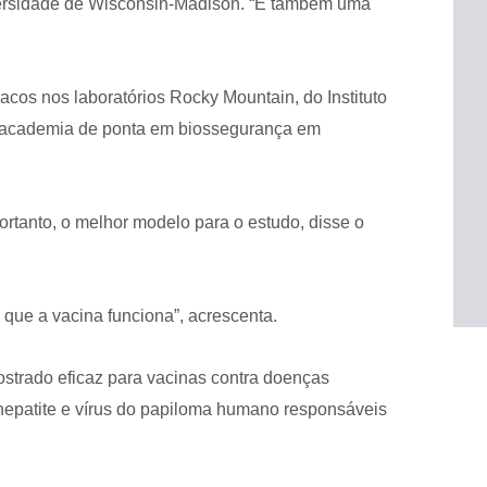
versidade de Wisconsin-Madison. “É também uma
cos nos laboratórios Rocky Mountain, do Instituto
a academia de ponta em biossegurança em
rtanto, o melhor modelo para o estudo, disse o
 que a vacina funciona”, acrescenta.
ostrado eficaz para vacinas contra doenças
 hepatite e vírus do papiloma humano responsáveis