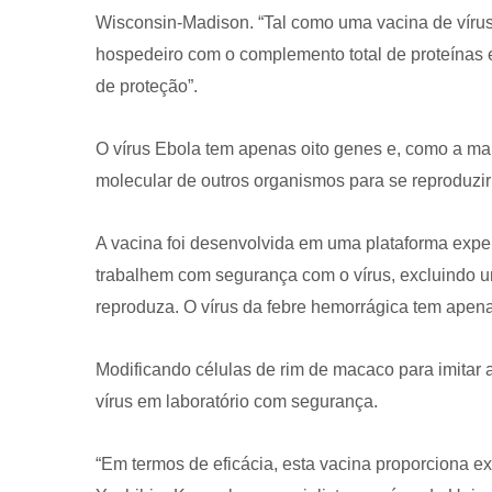
Wisconsin-Madison. “Tal como uma vacina de vírus 
hospedeiro com o complemento total de proteínas e
de proteção”.
O vírus Ebola tem apenas oito genes e, como a ma
molecular de outros organismos para se reproduzir 
CRF-AL reforça importância
farmacêutico em nova reso
A vacina foi desenvolvida em uma plataforma expe
da Anvisa sobre medicamen
base de Cannabis
trabalhem com segurança com o vírus, excluindo u
reproduza. O vírus da febre hemorrágica tem apena
29 de janeiro de 2026
Modificando células de rim de macaco para imitar 
vírus em laboratório com segurança.
“Em termos de eficácia, esta vacina proporciona ex