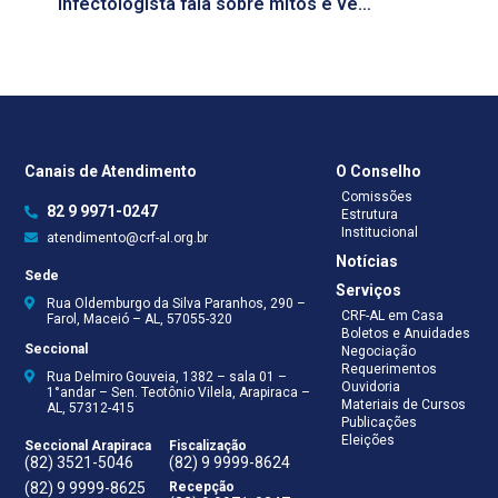
Infectologista fala sobre mitos e verdades a respeito dos antibióticos
Canais de Atendimento
O Conselho
Comissões
82 9 9971-0247
Estrutura
Institucional
atendimento@crf-al.org.br
Notícias
Sede
Serviços
Rua Oldemburgo da Silva Paranhos, 290 –
CRF-AL em Casa
Farol, Maceió – AL, 57055-320
Boletos e Anuidades
Seccional
Negociação
Requerimentos
Rua Delmiro Gouveia, 1382 – sala 01 –
Ouvidoria
1°andar – Sen. Teotônio Vilela, Arapiraca –
Materiais de Cursos
AL, 57312-415
Publicações
Eleições
Seccional Arapiraca
Fiscalização
(82) 3521-5046
(82) 9 9999-8624
(82) 9 9999-8625
Recepção