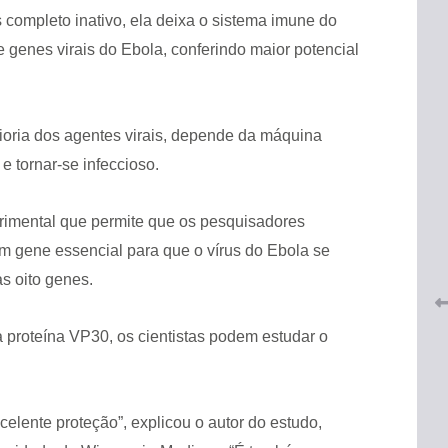
completo inativo, ela deixa o sistema imune do
 genes virais do Ebola, conferindo maior potencial
ioria dos agentes virais, depende da máquina
e tornar-se infeccioso.
 do
CRF-AL renova parceria com
lução
CRF-SP e garante continuidade
rimental que permite que os pesquisadores
tos à
do acesso gratuito à Academia
m gene essencial para que o vírus do Ebola se
Virtual de Farmácia
s oito genes.
26 de maio de 2026
a proteína VP30, os cientistas podem estudar o
celente proteção”, explicou o autor do estudo,