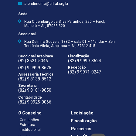
atendimento@crf-al.org.br
Sede
Rua Oldemburgo da Silva Paranhos, 290 – Farol,
Maceió – AL, 57055-320
Seccional
Rua Delmiro Gouveia, 1382 – sala 01 – 1°andar – Sen.
Teotônio Vilela, Arapiraca – AL, 57312-415
Seccional Arapiraca
Fiscalização
(82) 3521-5046
(82) 9 9999-8624
(82) 9 9999-8625
Recepção
(82) 9 9971-0247
Assessoria Técnica
(82) 9 8138-8512
Secretaria
(82) 9 8181-9050
Contabilidade
(82) 9 9925-0066
O Conselho
Legislação
Comissões
Fiscalização
Estrutura
Parceiros
Institucional