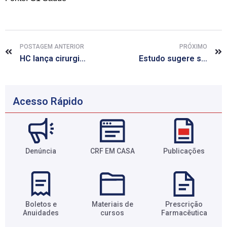
POSTAGEM ANTERIOR
PRÓXIMO
HC lança cirurgia inédita no SUS para tratar hérnia de disco
Estudo sugere ser possível apagar memórias específicas
Acesso Rápido
Denúncia
CRF EM CASA
Publicações
Boletos e
Materiais de
Prescrição
Anuidades​
cursos​
Farmacêutica​