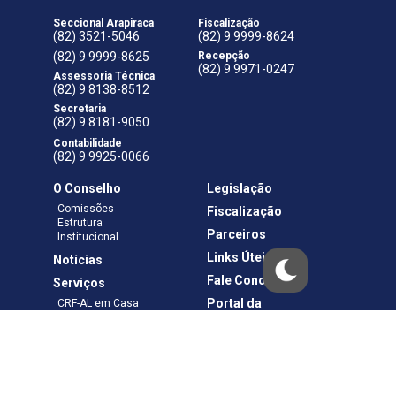
Seccional Arapiraca
Fiscalização
(82) 3521-5046
(82) 9 9999-8624
(82) 9 9999-8625
Recepção
(82) 9 9971-0247
Assessoria Técnica
(82) 9 8138-8512
Secretaria
(82) 9 8181-9050
Contabilidade
(82) 9 9925-0066
O Conselho
Legislação
Comissões
Fiscalização
Estrutura
Parceiros
Institucional
Links Úteis
Notícias
Fale Conosco
Serviços
Portal da
CRF-AL em Casa
Transparência
Boletos e Anuidades
Negociação
Requerimentos
Ouvidoria
Materiais de Cursos
Publicações