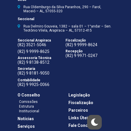
Rua Oldemburgo da Silva Paranhos, 290 – Farol,
Maceió – AL, 57055-320
Seccional
Rua Delmiro Gouveia, 1382 – sala 01 – 1°andar – Sen.
Teotônio Vilela, Arapiraca – AL, 57312-415
Seccional Arapiraca
Fiscalização
(82) 3521-5046
(82) 9 9999-8624
(82) 9 9999-8625
Recepção
(82) 9 9971-0247
Assessoria Técnica
(82) 9 8138-8512
Secretaria
(82) 9 8181-9050
Contabilidade
(82) 9 9925-0066
O Conselho
Legislação
Comissões
Fiscalização
Estrutura
Parceiros
Institucional
Links Úteis
Notícias
Fale Conosco
Serviços