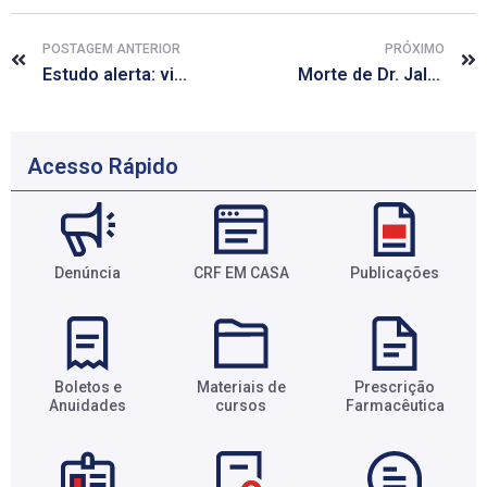
POSTAGEM ANTERIOR
PRÓXIMO
Estudo alerta: vitaminas podem aumentar risco de câncer de pulmão
Morte de Dr. Jaldo encerra ciclo farmacêutico
Acesso Rápido
Denúncia
CRF EM CASA
Publicações
Boletos e
Materiais de
Prescrição
Anuidades​
cursos​
Farmacêutica​