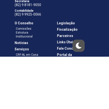
Secretaria
(82) 9 8181-9050
Contabilidade
(82) 9 9925-0066
O Conselho
Legislação
Comissões
Fiscalização
Estrutura
Parceiros
Institucional
Links Úteis
Notícias
Fale Conosco
Serviços
Portal da
CRF-AL em Casa
Transparência
Boletos e Anuidades
Negociação
Requerimentos
Ouvidoria
Materiais de Cursos
Publicações
Eleições
Política de Privacidade
Termos de Uso