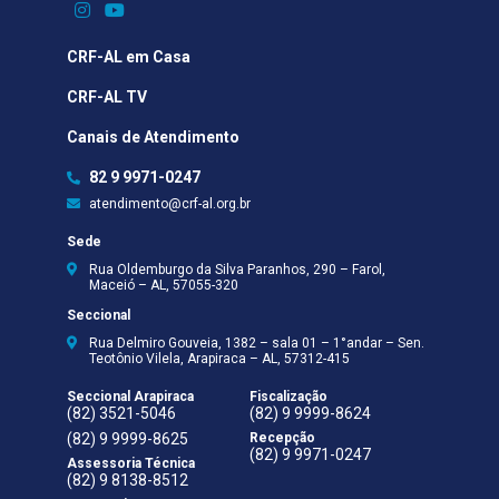
CRF-AL em Casa
CRF-AL TV
Canais de Atendimento
82 9 9971-0247
atendimento@crf-al.org.br
Sede
Rua Oldemburgo da Silva Paranhos, 290 – Farol,
Maceió – AL, 57055-320
Seccional
Rua Delmiro Gouveia, 1382 – sala 01 – 1°andar – Sen.
Teotônio Vilela, Arapiraca – AL, 57312-415
Seccional Arapiraca
Fiscalização
(82) 3521-5046
(82) 9 9999-8624
(82) 9 9999-8625
Recepção
(82) 9 9971-0247
Assessoria Técnica
(82) 9 8138-8512