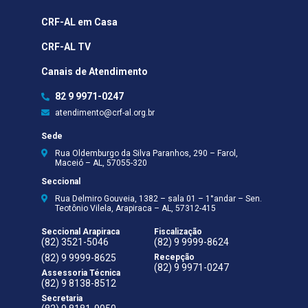
CRF-AL em Casa
CRF-AL TV
Canais de Atendimento
82 9 9971-0247
atendimento@crf-al.org.br
Sede
Rua Oldemburgo da Silva Paranhos, 290 – Farol,
Maceió – AL, 57055-320
Seccional
Rua Delmiro Gouveia, 1382 – sala 01 – 1°andar – Sen.
Teotônio Vilela, Arapiraca – AL, 57312-415
Seccional Arapiraca
Fiscalização
(82) 3521-5046
(82) 9 9999-8624
(82) 9 9999-8625
Recepção
(82) 9 9971-0247
Assessoria Técnica
(82) 9 8138-8512
Secretaria