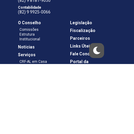
(82) 9 8181-9050
Contabilidade
(82) 9 9925-0066
O Conselho
Legislação
Comissões
Fiscalização
Estrutura
Parceiros
Institucional
Links Úteis
Notícias
Fale Conosco
Serviços
Portal da
CRF-AL em Casa
Transparência
Boletos e Anuidades
Negociação
Requerimentos
Ouvidoria
Materiais de Cursos
Publicações
Eleições
Política de Privacidade
Termos de Uso