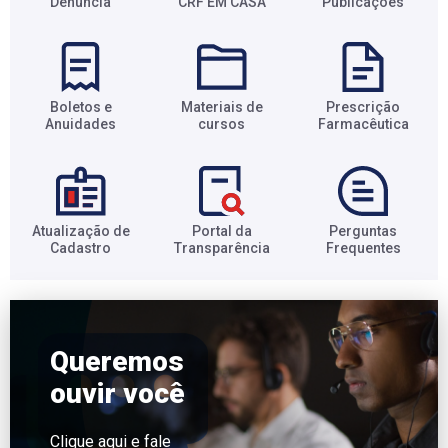
Denúncia
CRF EM CASA
Publicações
Boletos e
Materiais de
Prescrição
Anuidades​
cursos​
Farmacêutica​
Atualização de
Portal da
Perguntas
Cadastro​
Transparência​
Frequentes​
Queremos
ouvir você
Clique aqui
e fale