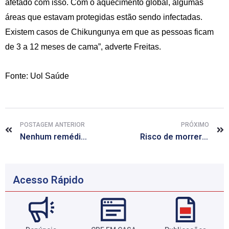
afetado com isso. Com o aquecimento global, algumas
áreas que estavam protegidas estão sendo infectadas.
Existem casos de Chikungunya em que as pessoas ficam
de 3 a 12 meses de cama”, adverte Freitas.
Fonte: Uol Saúde
POSTAGEM ANTERIOR
PRÓXIMO
Nenhum remédio é livre de efeitos colaterais; veja mitos e verdades
Risco de morrer dobra em usuários de ansiolíticos e soníferos, diz estudo
Acesso Rápido