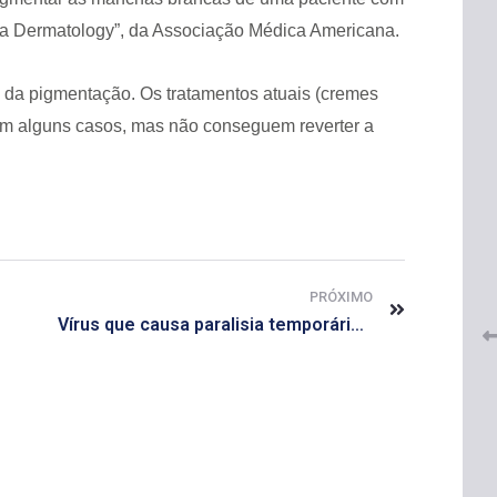
 “Jama Dermatology”, da Associação Médica Americana.
a da pigmentação. Os tratamentos atuais (cremes
 em alguns casos, mas não conseguem reverter a
 do
CRF-AL renova parceria com
lução
CRF-SP e garante continuidade
tos à
do acesso gratuito à Academia
Virtual de Farmácia
PRÓXIMO
Vírus que causa paralisia temporária em crianças é encontrado em Manaus
26 de maio de 2026