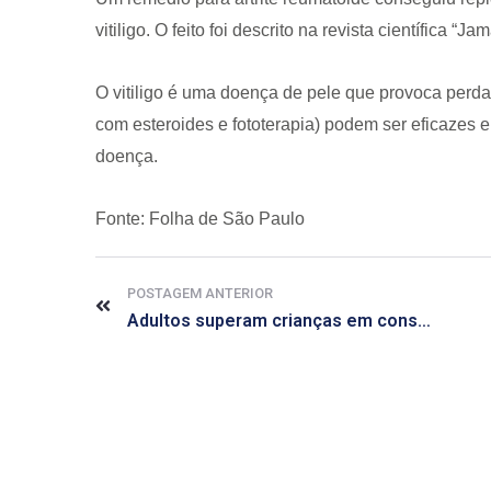
vitiligo. O feito foi descrito na revista científica
O vitiligo é uma doença de pele que provoca perd
com esteroides e fototerapia) podem ser eficazes
doença.
CRF-AL reforça importância
Fonte: Folha de São Paulo
farmacêutico em nova reso
da Anvisa sobre medicamen
base de Cannabis
POSTAGEM ANTERIOR
29 de janeiro de 2026
Adultos superam crianças em consumo de medicamentos para a concentração