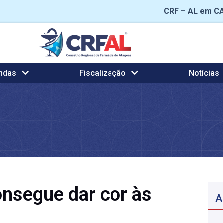
CRF – AL em C
ndas
Fiscalização
Notícias
onsegue dar cor às
A