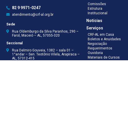
Comissões
82 9 9971-0247
Estrutura
Institucional
atendimento@crf-al.org.br
Notícias
Sede
Serviços
Rua Oldemburgo da Silva Paranhos, 290 –
CRF-AL em Casa
Farol, Maceió – AL, 57055-320
Boletos e Anuidades
Seccional
Negociação
Requerimentos
Rua Delmiro Gouveia, 1382 – sala 01 –
Ouvidoria
1°andar – Sen. Teotônio Vilela, Arapiraca –
Materiais de Cursos
AL, 57312-415
Publicações
Eleições
Seccional Arapiraca
Fiscalização
(82) 3521-5046
(82) 9 9999-8624
(82) 9 9999-8625
Recepção
(82) 9 9971-0247
Assessoria Técnica
(82) 9 8138-8512
Secretaria
(82) 9 8181-9050
Contabilidade
(82) 9 9925-0066