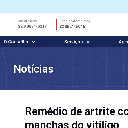
Ir
Atendimento
Seccional Arapiraca
para
82 9 9971-0247
82 3521-5046
o
conteúdo
O Conselho
Serviços
Age
Notícias
Remédio de artrite c
manchas do vitiligo