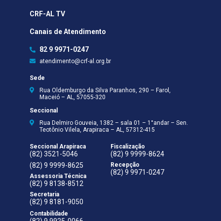
CRF-AL TV
Canais de Atendimento
82 9 9971-0247
atendimento@crf-al.org.br
Sede
Rua Oldemburgo da Silva Paranhos, 290 – Farol,
Maceió – AL, 57055-320
Seccional
Rua Delmiro Gouveia, 1382 – sala 01 – 1°andar – Sen.
Teotônio Vilela, Arapiraca – AL, 57312-415
Seccional Arapiraca
Fiscalização
(82) 3521-5046
(82) 9 9999-8624
(82) 9 9999-8625
Recepção
(82) 9 9971-0247
Assessoria Técnica
(82) 9 8138-8512
Secretaria
(82) 9 8181-9050
Contabilidade