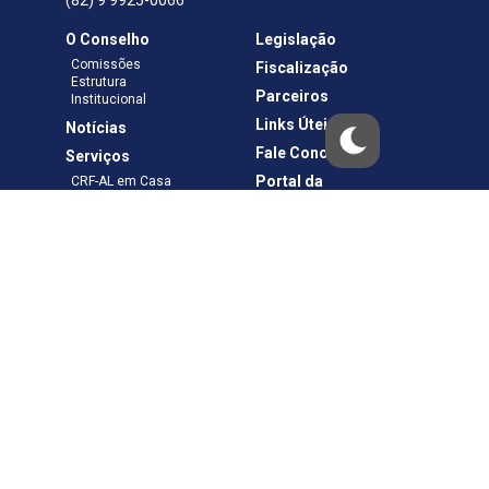
(82) 9 9925-0066
O Conselho
Legislação
Comissões
Fiscalização
Estrutura
Parceiros
Institucional
Links Úteis
Notícias
Fale Conosco
Serviços
Portal da
CRF-AL em Casa
Transparência
Boletos e Anuidades
Negociação
Requerimentos
Ouvidoria
Materiais de Cursos
Publicações
Eleições
Política de Privacidade
Termos de Uso