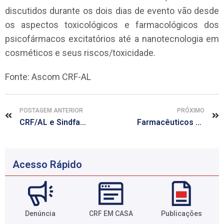
discutidos durante os dois dias de evento vão desde
os aspectos toxicológicos e farmacológicos dos
psicofármacos excitatórios até a nanotecnologia em
cosméticos e seus riscos/toxicidade.
Fonte: Ascom CRF-AL
POSTAGEM ANTERIOR
PRÓXIMO
CRF/AL e Sindfal informam que está aberta inscrições para pós-graduação
Farmacêuticos atendem mais de 190 pessoas em ação de combate e prevenção a hipertensão arterial em Maceió
Acesso Rápido
Denúncia
CRF EM CASA
Publicações