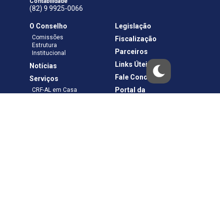
Contabilidade
(82) 9 9925-0066
O Conselho
Legislação
Comissões
Fiscalização
Estrutura
Parceiros
Institucional
Links Úteis
Notícias
Fale Conosco
Serviços
Portal da
CRF-AL em Casa
Transparência
Boletos e Anuidades
Negociação
Requerimentos
Ouvidoria
Materiais de Cursos
Publicações
Eleições
Política de Privacidade
Termos de Uso