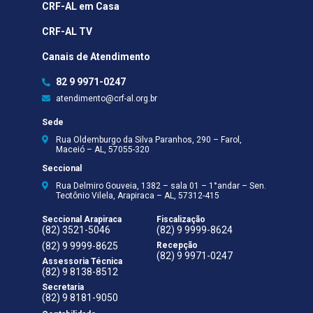
CRF-AL em Casa
CRF-AL TV
Canais de Atendimento
82 9 9971-0247
atendimento@crf-al.org.br
Sede
Rua Oldemburgo da Silva Paranhos, 290 – Farol,
Maceió – AL, 57055-320
Seccional
Rua Delmiro Gouveia, 1382 – sala 01 – 1°andar – Sen.
Teotônio Vilela, Arapiraca – AL, 57312-415
Seccional Arapiraca
Fiscalização
(82) 3521-5046
(82) 9 9999-8624
(82) 9 9999-8625
Recepção
(82) 9 9971-0247
Assessoria Técnica
(82) 9 8138-8512
Secretaria
(82) 9 8181-9050