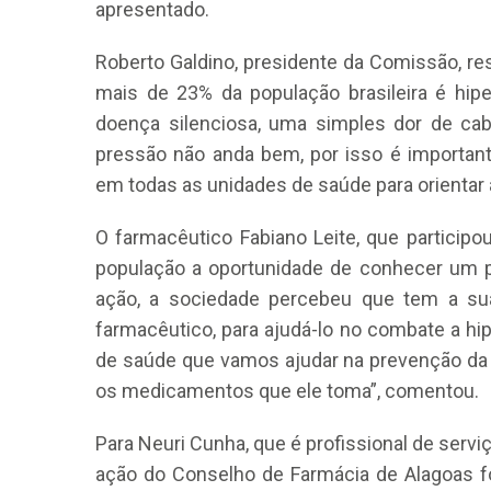
apresentado.
Roberto Galdino, presidente da Comissão, re
mais de 23% da população brasileira é hip
doença silenciosa, uma simples dor de cab
pressão não anda bem, por isso é important
em todas as unidades de saúde para orientar 
CRF-AL reforça importância
farmacêutico em nova reso
O farmacêutico Fabiano Leite, que participo
da Anvisa sobre medicamen
população a oportunidade de conhecer um 
base de Cannabis
ação, a sociedade percebeu que tem a sua
29 de janeiro de 2026
farmacêutico, para ajudá-lo no combate a hi
de saúde que vamos ajudar na prevenção da
os medicamentos que ele toma”, comentou.
Para Neuri Cunha, que é profissional de serviç
ação do Conselho de Farmácia de Alagoas f