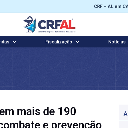
CRF – AL em C
ndas
Fiscalização
Notícias
dem mais de 190
A
combate e prevenção