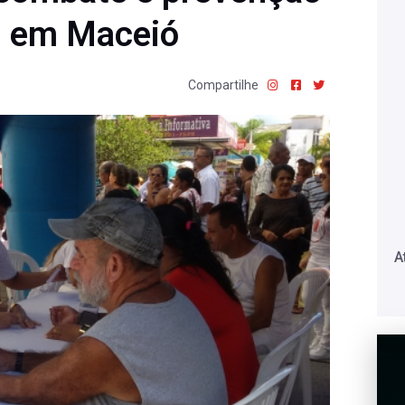
al em Maceió
Compartilhe
A