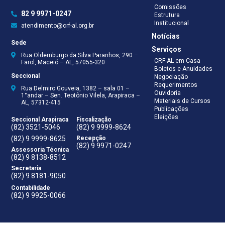
Comissões
82 9 9971-0247
Estrutura
Institucional
atendimento@crf-al.org.br
Notícias
Sede
Serviços
Rua Oldemburgo da Silva Paranhos, 290 –
CRF-AL em Casa
Farol, Maceió – AL, 57055-320
Boletos e Anuidades
Seccional
Negociação
Requerimentos
Rua Delmiro Gouveia, 1382 – sala 01 –
Ouvidoria
1°andar – Sen. Teotônio Vilela, Arapiraca –
Materiais de Cursos
AL, 57312-415
Publicações
Eleições
Seccional Arapiraca
Fiscalização
(82) 3521-5046
(82) 9 9999-8624
(82) 9 9999-8625
Recepção
(82) 9 9971-0247
Assessoria Técnica
(82) 9 8138-8512
Secretaria
(82) 9 8181-9050
Contabilidade
(82) 9 9925-0066