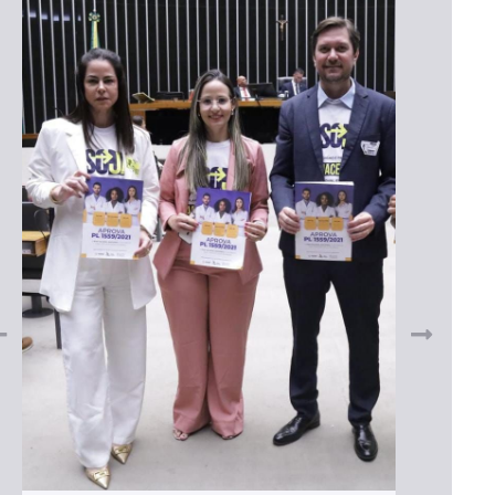
CRF
far
da 
bas
29 de