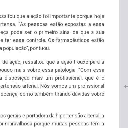
ssaltou que a ação foi importante porque hoje
ertensa. “As pessoas estão expostas a essa
eça pode ser o primeiro sinal de que a sua
e ter esse controle. Os farmacêuticos estão
a população”, pontuou.
 do
CRF-AL renova parceria com
lução
CRF-SP e garante continuidade
u da ação, ressaltou que a ação trouxe para a
tos à
do acesso gratuito à Academia
pouco mais sobre essa patologia. “Com essa
Virtual de Farmácia
 disposição mais um profissional, que é o
26 de maio de 2026
pertensão arterial. Nós somos um profissional
 doença, como também tirando dúvidas sobre
os gerais e portadora da hipertensão arterial, a
oi maravilhosa porque muitas pessoas tem a