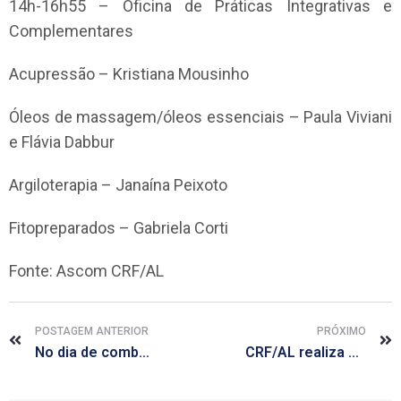
14h-16h55 – Oficina de Práticas Integrativas e
Complementares
Acupressão – Kristiana Mousinho
Óleos de massagem/óleos essenciais – Paula Viviani
e Flávia Dabbur
Argiloterapia – Janaína Peixoto
Fitopreparados – Gabriela Corti
Fonte: Ascom CRF/AL
POSTAGEM ANTERIOR
PRÓXIMO
No dia de combate às hepatites virais, farmacêutico fala sobre suas formas de transmissão
CRF/AL realiza atendimentos de saúde na comunidade do Vergel do Lago