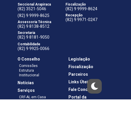
Seccional Arapiraca
Fiscalização
(82) 3521-5046
(82) 9 9999-8624
(82) 9 9999-8625
Recepção
(82) 9 9971-0247
Assessoria Técnica
(82) 9 8138-8512
Secretaria
(82) 9 8181-9050
Contabilidade
(82) 9 9925-0066
O Conselho
Legislação
Comissões
Fiscalização
Estrutura
Parceiros
Institucional
Links Úteis
Notícias
Fale Conosco
Serviços
Portal da
CRF-AL em Casa
Transparência
Boletos e Anuidades
Negociação
Requerimentos
Ouvidoria
Materiais de Cursos
Publicações
Eleições