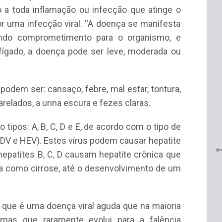
 a toda inflamação ou infecção que atinge o
or uma infecção viral. “A doença se manifesta
zendo comprometimento para o organismo, e
ígado, a doença pode ser leve, moderada ou
odem ser: cansaço, febre, mal estar, tontura,
 do
CRF-AL renova parceria com
lução
relados, a urina escura e fezes claras.
CRF-SP e garante continuidade
tos à
do acesso gratuito à Academia
 tipos: A, B, C, D e E, de acordo com o tipo de
Virtual de Farmácia
HDV e HEV). Estes vírus podem causar hepatite
26 de maio de 2026
 hepatites B, C, D causam hepatite crônica que
da como cirrose, até o desenvolvimento de um
a que é uma doença viral aguda que na maioria
 mas que raramente evolui para a falência