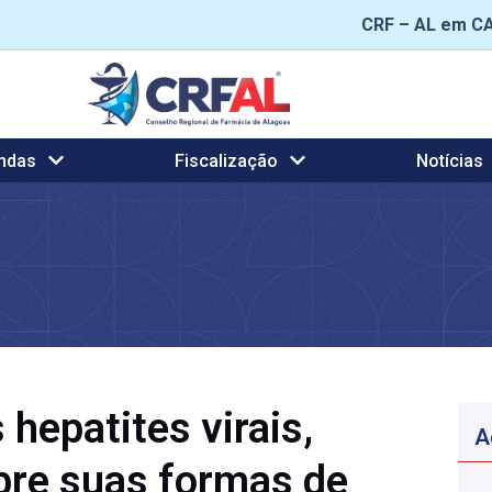
CRF – AL em C
ndas
Fiscalização
Notícias
hepatites virais,
A
bre suas formas de