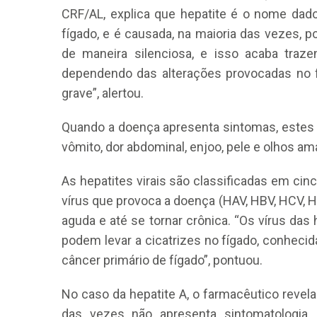
CRF/AL, explica que hepatite é o nome dado
fígado, e é causada, na maioria das vezes, p
de maneira silenciosa, e isso acaba tra
dependendo das alterações provocadas no f
grave”, alertou.
Quando a doença apresenta sintomas, estes p
CRF-AL reforça importância
farmacêutico em nova reso
vômito, dor abdominal, enjoo, pele e olhos ama
da Anvisa sobre medicamen
base de Cannabis
As hepatites virais são classificadas em cinco
vírus que provoca a doença (HAV, HBV, HCV, 
29 de janeiro de 2026
aguda e até se tornar crônica. “Os vírus das
podem levar a cicatrizes no fígado, conheci
câncer primário de fígado”, pontuou.
No caso da hepatite A, o farmacêutico revel
das vezes não apresenta sintomatologia,