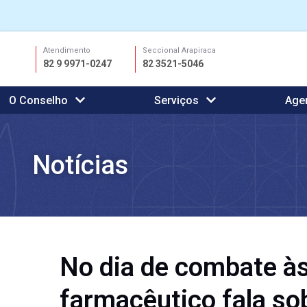
Ir
Atendimento
Seccional Arapiraca
para
82 9 9971-0247
82 3521-5046
o
conteúdo
O Conselho
Serviços
Age
Notícias
No dia de combate às 
farmacêutico fala so