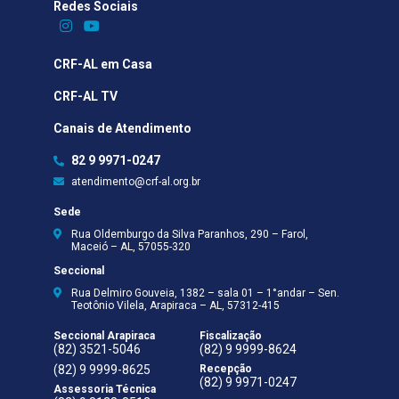
Redes Sociais​
CRF-AL em Casa
CRF-AL TV
Canais de Atendimento
82 9 9971-0247
atendimento@crf-al.org.br
Sede
Rua Oldemburgo da Silva Paranhos, 290 – Farol,
Maceió – AL, 57055-320
Seccional
Rua Delmiro Gouveia, 1382 – sala 01 – 1°andar – Sen.
Teotônio Vilela, Arapiraca – AL, 57312-415
Seccional Arapiraca
Fiscalização
(82) 3521-5046
(82) 9 9999-8624
(82) 9 9999-8625
Recepção
(82) 9 9971-0247
Assessoria Técnica