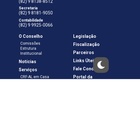
(82) 9 8138-8512
Secretaria
(82) 9 8181-9050
Contabilidade
(82) 9 9925-0066
O Conselho
Legislação
Comissões
Fiscalização
Estrutura
Parceiros
Institucional
Links Úteis
Notícias
Fale Conosco
Serviços
Portal da
CRF-AL em Casa
Transparência
Boletos e Anuidades
Negociação
Requerimentos
Ouvidoria
Materiais de Cursos
Publicações
Eleições
Política de Privacidade
Termos de Uso