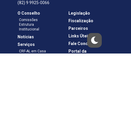
(82) 9 9925-0066
O Conselho
Legislação
Comissões
Fiscalização
Estrutura
Parceiros
Institucional
Links Úteis
Notícias
Fale Conosco
Serviços
Portal da
CRF-AL em Casa
Transparência
Boletos e Anuidades
Negociação
Requerimentos
Ouvidoria
Materiais de Cursos
Publicações
Eleições
Política de Privacidade
Termos de Uso