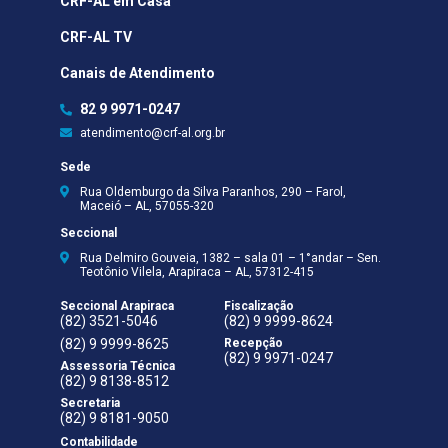
CRF-AL em Casa
CRF-AL TV
Canais de Atendimento
82 9 9971-0247
atendimento@crf-al.org.br
Sede
Rua Oldemburgo da Silva Paranhos, 290 – Farol,
Maceió – AL, 57055-320
Seccional
Rua Delmiro Gouveia, 1382 – sala 01 – 1°andar – Sen.
Teotônio Vilela, Arapiraca – AL, 57312-415
Seccional Arapiraca
Fiscalização
(82) 3521-5046
(82) 9 9999-8624
(82) 9 9999-8625
Recepção
(82) 9 9971-0247
Assessoria Técnica
(82) 9 8138-8512
Secretaria
(82) 9 8181-9050
Contabilidade