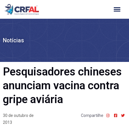
Ir
para
o
conteúdo
Notícias
Pesquisadores chineses
anunciam vacina contra
gripe aviária
30 de outubro de
Compartilhe
2013