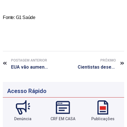
Fonte: G1 Saúde
POSTAGEM ANTERIOR
PRÓXIMO
EUA vão aumentar controle sobre venda de analgésicos
Cientistas desenvolvem exame para sete tipos de câncer de mama
Acesso Rápido
Denúncia
CRF EM CASA
Publicações