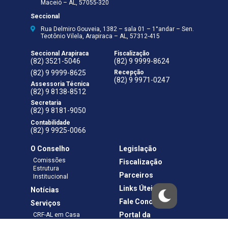
Maceió – AL, 57055-320
Seccional
Rua Delmiro Gouveia, 1382 – sala 01 – 1°andar – Sen.
Teotônio Vilela, Arapiraca – AL, 57312-415
Seccional Arapiraca
Fiscalização
(82) 3521-5046
(82) 9 9999-8624
(82) 9 9999-8625
Recepção
(82) 9 9971-0247
Assessoria Técnica
(82) 9 8138-8512
Secretaria
(82) 9 8181-9050
Contabilidade
(82) 9 9925-0066
O Conselho
Legislação
Comissões
Fiscalização
Estrutura
Parceiros
Institucional
Links Úteis
Notícias
Fale Conosco
Serviços
Portal da
CRF-AL em Casa
Transparência
Boletos e Anuidades