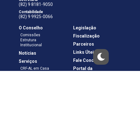
(82) 9 8181-9050
Contabilidade
(82) 9 9925-0066
O Conselho
Legislação
Comissões
Fiscalização
Estrutura
Parceiros
Institucional
Links Úteis
Notícias
Fale Conosco
Serviços
Portal da
CRF-AL em Casa
Transparência
Boletos e Anuidades
Negociação
Requerimentos
Ouvidoria
Materiais de Cursos
Publicações
Eleições
Política de Privacidade
Termos de Uso