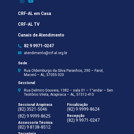
CRF-AL em Casa
CRF-AL TV
Canais de Atendimento
82 9 9971-0247
atendimento@crf-al.org.br
Sede
Rua Oldemburgo da Silva Paranhos, 290 – Farol,
Maceió – AL, 57055-320
Seccional
Rua Delmiro Gouveia, 1382 – sala 01 – 1°andar – Sen.
Teotônio Vilela, Arapiraca – AL, 57312-415
Seccional Arapiraca
Fiscalização
(82) 3521-5046
(82) 9 9999-8624
(82) 9 9999-8625
Recepção
(82) 9 9971-0247
Assessoria Técnica
(82) 9 8138-8512
Secretaria