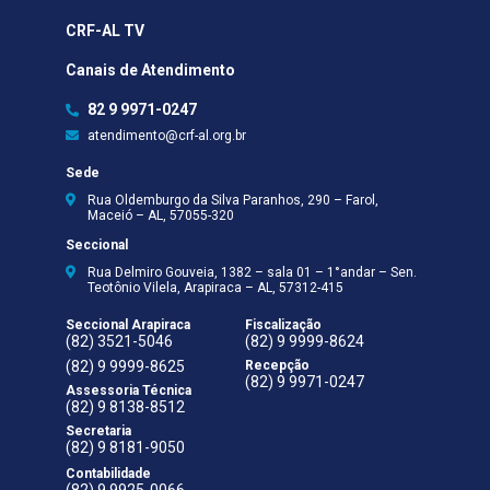
CRF-AL TV
Canais de Atendimento
82 9 9971-0247
atendimento@crf-al.org.br
Sede
Rua Oldemburgo da Silva Paranhos, 290 – Farol,
Maceió – AL, 57055-320
Seccional
Rua Delmiro Gouveia, 1382 – sala 01 – 1°andar – Sen.
Teotônio Vilela, Arapiraca – AL, 57312-415
Seccional Arapiraca
Fiscalização
(82) 3521-5046
(82) 9 9999-8624
(82) 9 9999-8625
Recepção
(82) 9 9971-0247
Assessoria Técnica
(82) 9 8138-8512
Secretaria
(82) 9 8181-9050
Contabilidade