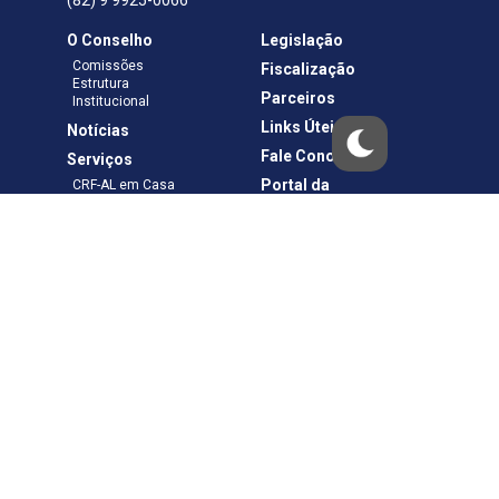
(82) 9 9925-0066
O Conselho
Legislação
Comissões
Fiscalização
Estrutura
Parceiros
Institucional
Links Úteis
Notícias
Fale Conosco
Serviços
Portal da
CRF-AL em Casa
Transparência
Boletos e Anuidades
Negociação
Requerimentos
Ouvidoria
Materiais de Cursos
Publicações
Eleições
Política de Privacidade
Termos de Uso