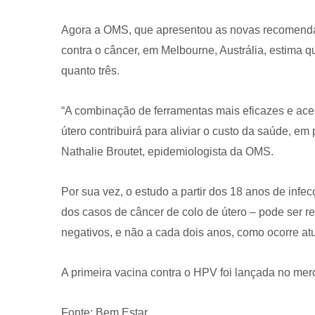
Agora a OMS, que apresentou as novas recomenda
contra o câncer, em Melbourne, Austrália, estima q
quanto três.
“A combinação de ferramentas mais eficazes e acess
CRF-AL reforça importância
útero contribuirá para aliviar o custo da saúde, em
farmacêutico em nova reso
Nathalie Broutet, epidemiologista da OMS.
da Anvisa sobre medicamen
base de Cannabis
Por sua vez, o estudo a partir dos 18 anos de inf
29 de janeiro de 2026
dos casos de câncer de colo de útero – pode ser r
negativos, e não a cada dois anos, como ocorre a
A primeira vacina contra o HPV foi lançada no me
Fonte: Bem Estar