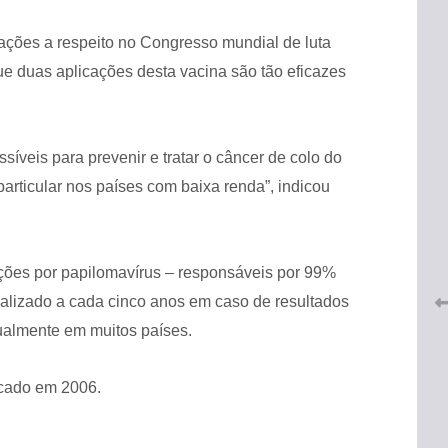
ções a respeito no Congresso mundial de luta
ue duas aplicações desta vacina são tão eficazes
íveis para prevenir e tratar o câncer de colo do
 do
 particular nos países com baixa renda”, indicou
CRF-AL renova parceria com
lução
CRF-SP e garante continuidade
tos à
do acesso gratuito à Academia
Virtual de Farmácia
ecções por papilomavírus – responsáveis por 99%
26 de maio de 2026
ealizado a cada cinco anos em caso de resultados
tualmente em muitos países.
rcado em 2006.