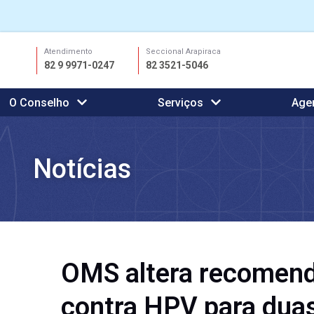
Ir
Atendimento
Seccional Arapiraca
para
82 9 9971-0247
82 3521-5046
o
conteúdo
O Conselho
Serviços
Age
Notícias
OMS altera recomend
contra HPV para dua