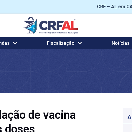
CRF – AL em C
ndas
Fiscalização
Notícias
ação de vacina
A
s doses