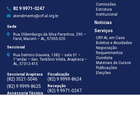
Comissões
82 9 9971-0247
Estrutura
Institucional
atendimento@crf-al.org.br
Notícias
Sede
Serviços
Rua Oldemburgo da Silva Paranhos, 290 –
CRF-AL em Casa
Farol, Maceió – AL, 57055-320
Boletos e Anuidades
Seccional
Negociação
Requerimentos
Rua Delmiro Gouveia, 1382 – sala 01 –
Ouvidoria
1°andar – Sen. Teotônio Vilela, Arapiraca –
Materiais de Cursos
AL, 57312-415
Publicações
Eleições
Seccional Arapiraca
Fiscalização
(82) 3521-5046
(82) 9 9999-8624
(82) 9 9999-8625
Recepção
(82) 9 9971-0247
Assessoria Técnica
(82) 9 8138-8512
Secretaria
(82) 9 8181-9050
Contabilidade
(82) 9 9925-0066