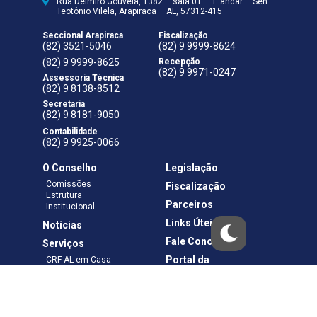
Rua Delmiro Gouveia, 1382 – sala 01 – 1°andar – Sen.
Teotônio Vilela, Arapiraca – AL, 57312-415
Seccional Arapiraca
Fiscalização
(82) 3521-5046
(82) 9 9999-8624
(82) 9 9999-8625
Recepção
(82) 9 9971-0247
Assessoria Técnica
(82) 9 8138-8512
Secretaria
(82) 9 8181-9050
Contabilidade
(82) 9 9925-0066
O Conselho
Legislação
Comissões
Fiscalização
Estrutura
Parceiros
Institucional
Links Úteis
Notícias
Fale Conosco
Serviços
Portal da
CRF-AL em Casa
Transparência
Boletos e Anuidades
Negociação
Requerimentos
Ouvidoria
Materiais de Cursos