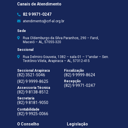
Canais de Atendimento
82 9 9971-0247
atendimento@crf-al.org.br
Sede
Rua Oldemburgo da Silva Paranhos, 290 – Farol,
Maceió – AL, 57055-320
Seccional
Rua Delmiro Gouveia, 1382 – sala 01 – 1°andar – Sen.
Teotônio Vilela, Arapiraca – AL, 57312-415
Seccional Arapiraca
Fiscalização
(82) 3521-5046
(82) 9 9999-8624
(82) 9 9999-8625
Recepção
(82) 9 9971-0247
Assessoria Técnica
(82) 9 8138-8512
Secretaria
(82) 9 8181-9050
Contabilidade
(82) 9 9925-0066
O Conselho
Legislação