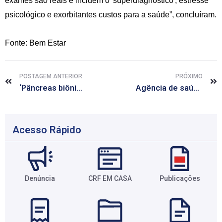
exames são reais e incluem o 'superdiagnóstico', estresse
psicológico e exorbitantes custos para a saúde”, concluíram.
Fonte: Bem Estar
POSTAGEM ANTERIOR
PRÓXIMO
‘Pâncreas biônico’ feito com iPhone combate diabetes com eficácia
Agência de saúde britânica sugere novas alternativas contra ataques cardíacos
Acesso Rápido
Denúncia
CRF EM CASA
Publicações