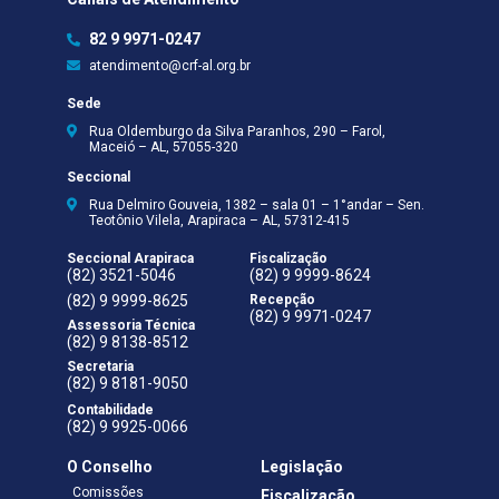
82 9 9971-0247
atendimento@crf-al.org.br
Sede
Rua Oldemburgo da Silva Paranhos, 290 – Farol,
Maceió – AL, 57055-320
Seccional
Rua Delmiro Gouveia, 1382 – sala 01 – 1°andar – Sen.
Teotônio Vilela, Arapiraca – AL, 57312-415
Seccional Arapiraca
Fiscalização
(82) 3521-5046
(82) 9 9999-8624
(82) 9 9999-8625
Recepção
(82) 9 9971-0247
Assessoria Técnica
(82) 9 8138-8512
Secretaria
(82) 9 8181-9050
Contabilidade
(82) 9 9925-0066
O Conselho
Legislação
Comissões
Fiscalização