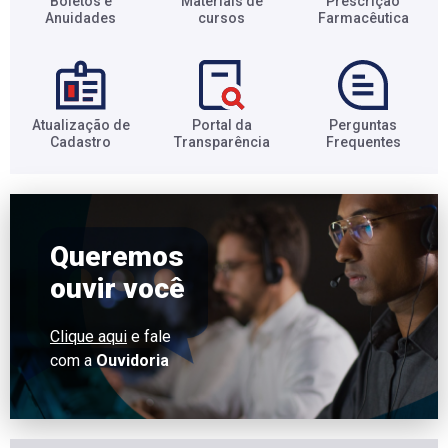
Boletos e
Materiais de
Prescrição
Anuidades​
cursos​
Farmacêutica​
Atualização de
Portal da
Perguntas
Cadastro​
Transparência​
Frequentes​
Queremos
ouvir você
Clique aqui
e fale
com a
Ouvidoria