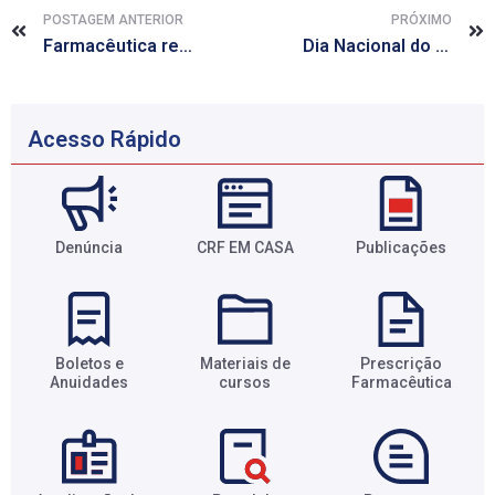
POSTAGEM ANTERIOR
PRÓXIMO
Farmacêutica realiza ação social voltada ao Dia Mundial da Diabetes
Dia Nacional do Doador de Sangue
Acesso Rápido
Denúncia
CRF EM CASA
Publicações
Boletos e
Materiais de
Prescrição
Anuidades​
cursos​
Farmacêutica​