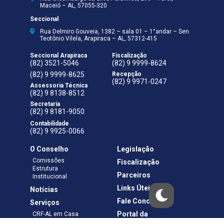
Maceió – AL, 57055-320
Seccional
Rua Delmiro Gouveia, 1382 – sala 01 – 1°andar – Sen.
Teotônio Vilela, Arapiraca – AL, 57312-415
Seccional Arapiraca
Fiscalização
(82) 3521-5046
(82) 9 9999-8624
(82) 9 9999-8625
Recepção
(82) 9 9971-0247
Assessoria Técnica
(82) 9 8138-8512
Secretaria
(82) 9 8181-9050
Contabilidade
(82) 9 9925-0066
O Conselho
Legislação
Comissões
Fiscalização
Estrutura
Parceiros
Institucional
Links Úteis
Notícias
Fale Conosco
Serviços
Portal da
CRF-AL em Casa
Transparência
Boletos e Anuidades