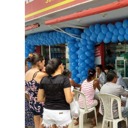
CRF-AL reforça importância
farmacêutico em nova reso
da Anvisa sobre medicamen
base de Cannabis
29 de janeiro de 2026