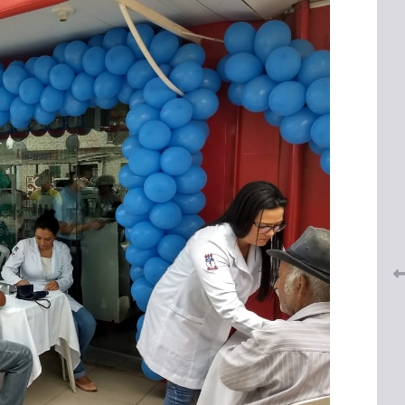
 do
CRF-AL renova parceria com
lução
CRF-SP e garante continuidade
tos à
do acesso gratuito à Academia
Virtual de Farmácia
26 de maio de 2026