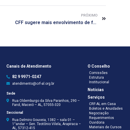
PRÓXIMO
CFF sugere mais envolvimento de farmacêuticos em ações estratégicas para redução da sífilis no Brasil
Canais de Atendimento
O Conselho
Comissões
82 9 9971-0247
Estrutura
Institucional
atendimento@crf-al.org.br
Notícias
Sede
Serviços
Rua Oldemburgo da Silva Paranhos, 290 –
CRF-AL em Casa
Farol, Maceió – AL, 57055-320
Boletos e Anuidades
Seccional
Negociação
Requerimentos
Rua Delmiro Gouveia, 1382 – sala 01 –
Ouvidoria
1°andar – Sen. Teotônio Vilela, Arapiraca –
Materiais de Cursos
AL, 57312-415