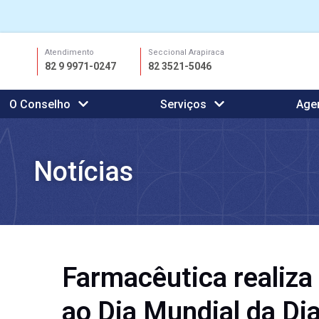
Ir
Atendimento
Seccional Arapiraca
para
82 9 9971-0247
82 3521-5046
o
conteúdo
O Conselho
Serviços
Age
Notícias
Farmacêutica realiza 
ao Dia Mundial da Di