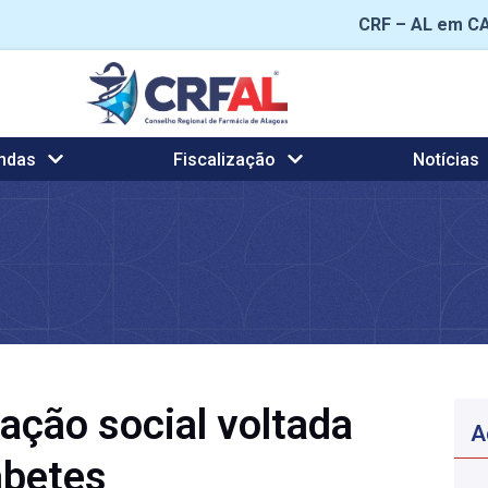
CRF – AL em C
ndas
Fiscalização
Notícias
ação social voltada
A
abetes