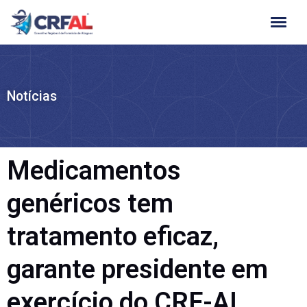
Ir
para
o
conteúdo
Notícias
Medicamentos
genéricos tem
tratamento eficaz,
garante presidente em
exercício do CRF-AL,