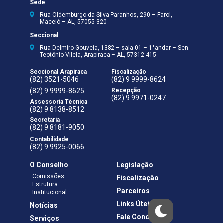
Sede
Rua Oldemburgo da Silva Paranhos, 290 – Farol,
Maceió – AL, 57055-320
Seccional
Rua Delmiro Gouveia, 1382 – sala 01 – 1°andar – Sen.
Teotônio Vilela, Arapiraca – AL, 57312-415
Seccional Arapiraca
Fiscalização
(82) 3521-5046
(82) 9 9999-8624
(82) 9 9999-8625
Recepção
(82) 9 9971-0247
Assessoria Técnica
(82) 9 8138-8512
Secretaria
(82) 9 8181-9050
Contabilidade
(82) 9 9925-0066
O Conselho
Legislação
Comissões
Fiscalização
Estrutura
Parceiros
Institucional
Links Úteis
Notícias
Fale Conosco
Serviços