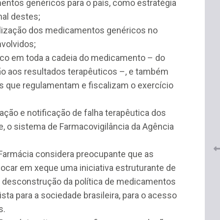
mentos genéricos para o país, como estratégia
al destes;
ialização dos medicamentos genéricos no
volvidos;
tico em toda a cadeia do medicamento – do
o aos resultados terapêuticos –, e também
s que regulamentam e fiscalizam o exercício
 do
CRF-AL renova parceria com
lução
CRF-SP e garante continuidade
tos à
cação e notificação de falha terapêutica dos
do acesso gratuito à Academia
Virtual de Farmácia
 o sistema de Farmacovigilância da Agência
26 de maio de 2026
 Farmácia considera preocupante que as
ocar em xeque uma iniciativa estruturante de
 de desconstrução da política de medicamentos
ta para a sociedade brasileira, para o acesso
s.