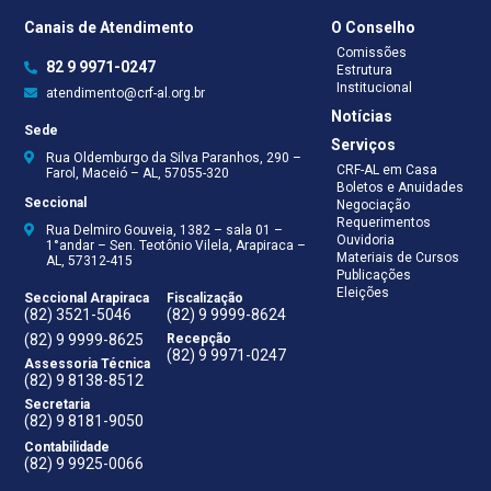
Canais de Atendimento
O Conselho
Comissões
82 9 9971-0247
Estrutura
Institucional
atendimento@crf-al.org.br
Notícias
Sede
Serviços
Rua Oldemburgo da Silva Paranhos, 290 –
CRF-AL em Casa
Farol, Maceió – AL, 57055-320
Boletos e Anuidades
Seccional
Negociação
Requerimentos
Rua Delmiro Gouveia, 1382 – sala 01 –
Ouvidoria
1°andar – Sen. Teotônio Vilela, Arapiraca –
Materiais de Cursos
AL, 57312-415
Publicações
Eleições
Seccional Arapiraca
Fiscalização
(82) 3521-5046
(82) 9 9999-8624
(82) 9 9999-8625
Recepção
(82) 9 9971-0247
Assessoria Técnica
(82) 9 8138-8512
Secretaria
(82) 9 8181-9050
Contabilidade
(82) 9 9925-0066