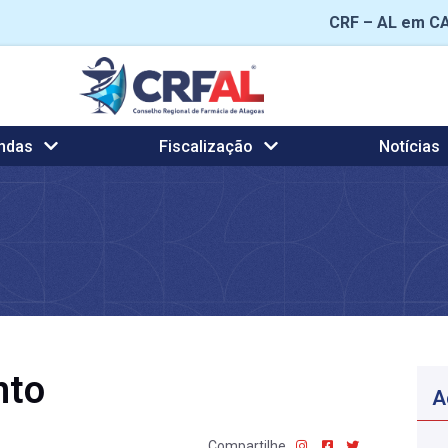
CRF – AL em C
ndas
Fiscalização
Notícias
nto
A
Compartilhe