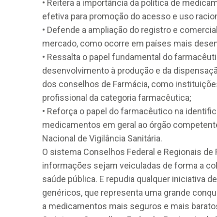
• Reitera a importância da política de medica
efetiva para promoção do acesso e uso racion
• Defende a ampliação do registro e comerc
mercado, como ocorre em países mais desen
• Ressalta o papel fundamental do farmacêu
desenvolvimento à produção e da dispensaçã
dos conselhos de Farmácia, como instituiçõe
CRF-AL reforça importância
profissional da categoria farmacêutica;
farmacêutico em nova reso
da Anvisa sobre medicamen
• Reforça o papel do farmacêutico na identifi
base de Cannabis
medicamentos em geral ao órgão competente,
Nacional de Vigilância Sanitária.
29 de janeiro de 2026
O sistema Conselhos Federal e Regionais de
informações sejam veiculadas de forma a col
saúde pública. E repudia qualquer iniciativa
genéricos, que representa uma grande conquis
a medicamentos mais seguros e mais barato