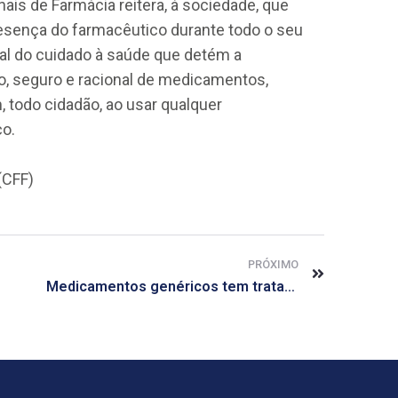
ais de Farmácia reitera, à sociedade, que
resença do farmacêutico durante todo o seu
nal do cuidado à saúde que detém a
o, seguro e racional de medicamentos,
 todo cidadão, ao usar qualquer
o.
(CFF)
PRÓXIMO
Medicamentos genéricos tem tratamento eficaz, garante presidente em exercício do CRF-AL, Robert Nicácio