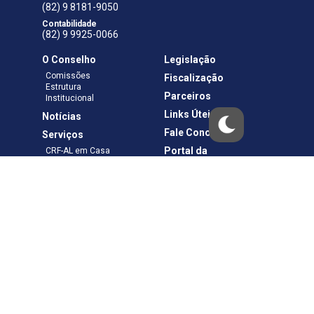
(82) 9 8181-9050
Contabilidade
(82) 9 9925-0066
O Conselho
Legislação
Comissões
Fiscalização
Estrutura
Parceiros
Institucional
Links Úteis
Notícias
Fale Conosco
Serviços
Portal da
CRF-AL em Casa
Transparência
Boletos e Anuidades
Negociação
Requerimentos
Ouvidoria
Materiais de Cursos
Publicações
Eleições
Política de Privacidade
Termos de Uso