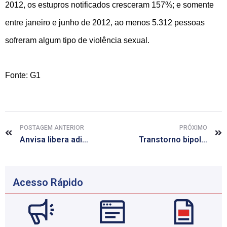
2012, os estupros notificados cresceram 157%; e somente
entre janeiro e junho de 2012, ao menos 5.312 pessoas
sofreram algum tipo de violência sexual.
Fonte: G1
POSTAGEM ANTERIOR
PRÓXIMO
Anvisa libera aditivos ao cigarro que não afetam sabor e cheiro
Transtorno bipolar atinge 4% dos adultos; saiba mais sobre a doença
Acesso Rápido