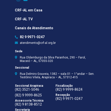
CRF-AL em Casa
CRF-AL TV
Canais de Atendimento
82 9 9971-0247
atendimento@crf-al.org.br
Sede
Rua Oldemburgo da Silva Paranhos, 290 – Farol,
Maceió – AL, 57055-320
Seccional
Rua Delmiro Gouveia, 1382 – sala 01 – 1°andar – Sen.
Teotônio Vilela, Arapiraca – AL, 57312-415
Seccional Arapiraca
Fiscalização
(82) 3521-5046
(82) 9 9999-8624
(82) 9 9999-8625
Recepção
(82) 9 9971-0247
Assessoria Técnica
(82) 9 8138-8512
Secretaria