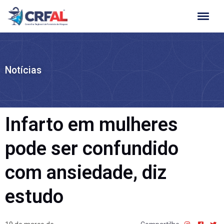
Ir
para
o
conteúdo
Notícias
Infarto em mulheres
pode ser confundido
com ansiedade, diz
estudo