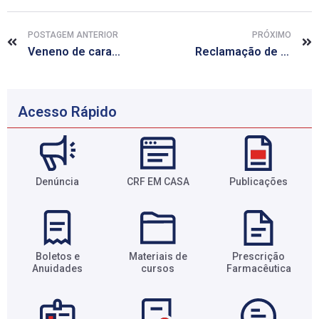
POSTAGEM ANTERIOR
PRÓXIMO
Veneno de caracol marinho pode se tornar analgésico potente, diz estudo
Reclamação de plano de saúde pode ser seguida online a partir desta quarta
Acesso Rápido
Denúncia
CRF EM CASA
Publicações
Boletos e
Materiais de
Prescrição
Anuidades​
cursos​
Farmacêutica​