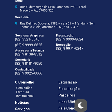
Sede
Rua Oldemburgo da Silva Paranhos, 290 – Farol,
Maceió – AL, 57055-320
Seccional
Rua Delmiro Gouveia, 1382 – sala 01 – 1°andar – Sen.
Teotônio Vilela, Arapiraca – AL, 57312-415
Seccional Arapiraca
Fiscalização
(82) 3521-5046
(82) 9 9999-8624
(82) 9 9999-8625
Recepção
(82) 9 9971-0247
Assessoria Técnica
(82) 9 8138-8512
Secretaria
(82) 9 8181-9050
Contabilidade
(82) 9 9925-0066
O Conselho
Legislação
Comissões
Fiscalização
Estrutura
Parceiros
Institucional
Links Úteis
Notícias
Fale Conosco
Serviços