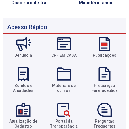
Caso raro de transmissão de HIV entre mulheres é divulgado nos EUA
Ministério anuncia redução de 80% de casos de dengue no 1º bimestre
Acesso Rápido
Denúncia
CRF EM CASA
Publicações
Boletos e
Materiais de
Prescrição
Anuidades​
cursos​
Farmacêutica​
Atualização de
Portal da
Perguntas
Cadastro​
Transparência​
Frequentes​