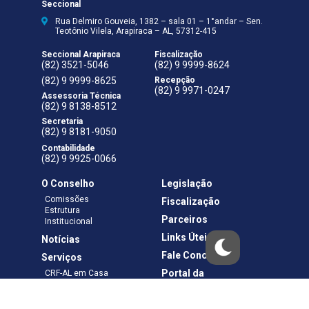
Seccional
Rua Delmiro Gouveia, 1382 – sala 01 – 1°andar – Sen.
Teotônio Vilela, Arapiraca – AL, 57312-415
Seccional Arapiraca
Fiscalização
(82) 3521-5046
(82) 9 9999-8624
(82) 9 9999-8625
Recepção
(82) 9 9971-0247
Assessoria Técnica
(82) 9 8138-8512
Secretaria
(82) 9 8181-9050
Contabilidade
(82) 9 9925-0066
O Conselho
Legislação
Comissões
Fiscalização
Estrutura
Parceiros
Institucional
Links Úteis
Notícias
Fale Conosco
Serviços
Portal da
CRF-AL em Casa
Transparência
Boletos e Anuidades
Negociação
Requerimentos