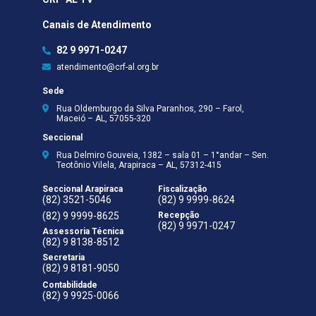
Canais de Atendimento
82 9 9971-0247
atendimento@crf-al.org.br
Sede
Rua Oldemburgo da Silva Paranhos, 290 – Farol,
Maceió – AL, 57055-320
Seccional
Rua Delmiro Gouveia, 1382 – sala 01 – 1°andar – Sen.
Teotônio Vilela, Arapiraca – AL, 57312-415
Seccional Arapiraca
Fiscalização
(82) 3521-5046
(82) 9 9999-8624
(82) 9 9999-8625
Recepção
(82) 9 9971-0247
Assessoria Técnica
(82) 9 8138-8512
Secretaria
(82) 9 8181-9050
Contabilidade
(82) 9 9925-0066