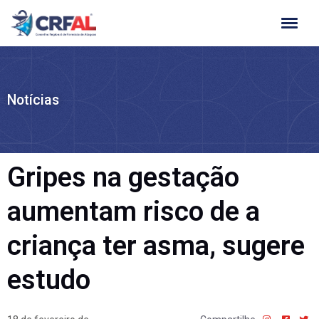
Ir
para
o
conteúdo
Notícias
Gripes na gestação
aumentam risco de a
criança ter asma, sugere
estudo