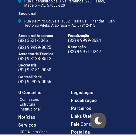
Rua Oldemburgo da Silva Paranhos, 290 – Farol,
Maceió – AL, 57055-320
Seccional
Rua Delmiro Gouveia, 1382 – sala 01 – 1°andar – Sen.
Teotônio Vilela, Arapiraca – AL, 57312-415
Seccional Arapiraca
Fiscalização
(82) 3521-5046
(82) 9 9999-8624
(82) 9 9999-8625
Recepção
(82) 9 9971-0247
Assessoria Técnica
(82) 9 8138-8512
Secretaria
(82) 9 8181-9050
Contabilidade
(82) 9 9925-0066
O Conselho
Legislação
Comissões
Fiscalização
Estrutura
Parceiros
Institucional
Links Úteis
Notícias
Fale Conosco
Serviços
Portal da
CRF-AL em Casa