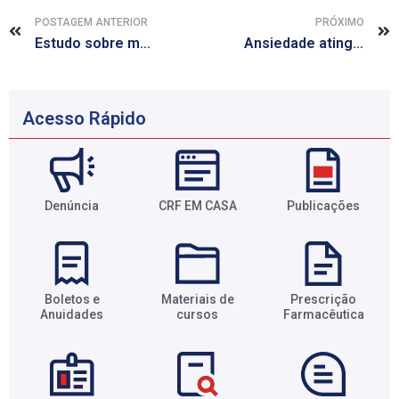
POSTAGEM ANTERIOR
PRÓXIMO
Estudo sobre melhorias na saúde vai monitorar grupo por 25 anos
Ansiedade atinge um em cada três brasileiros endividados, diz pesquisa
Acesso Rápido
Denúncia
CRF EM CASA
Publicações
Boletos e
Materiais de
Prescrição
Anuidades​
cursos​
Farmacêutica​